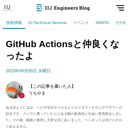
技術情報
IIJ Technical Seminar
イベント
JANOG
その他
GitHub Actionsと仲良くな
ったよ
2023年04月05日 水曜日
【この記事を書いた人】
うちやま
3
ぬるぽよりにるぽ、ヘビや宝石やイルカよりホリネズミやカニやアザラシが
好きです。クジラに乗っていたらとある船の航海長に出会い意気投合しまし
た。その後、帆船と衝突し大変な目にあいました。ペンギンとは未だにわか
りあえません。