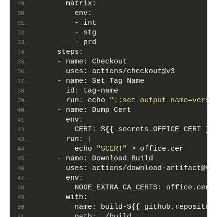
matrix:
env:
        - int
        - stg
        - prd
steps:
    - 
name:
 Checkout
uses:
 actions/checkout@v3
    - 
name:
 Set Tag Name
id:
 tag-name
run:
 echo 
"::set-output name=versi
    - 
name:
 Dump Cert                   
env:
CERT:
 $
{
{
 secrets.OFFICE_CERT 
}
}
run:
 |
        echo 
"$CERT"
 > office.cer
    - 
name:
 Download Build              
uses:
 actions/download-artifact@v3
env:
NODE_EXTRA_CA_CERTS:
 office.cer
with:
name:
 build-$
{
{
 github.repositor
path:
 ./build