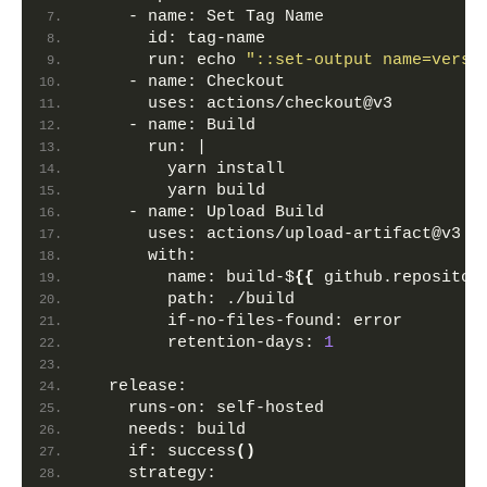
    - 
name:
 Set Tag Name
id:
 tag-name
run:
 echo 
"::set-output name=versi
    - 
name:
 Checkout
uses:
 actions/checkout@v3
    - 
name:
 Build
run:
 |
        yarn install
        yarn build
    - 
name:
 Upload Build                
uses:
 actions/upload-artifact@v3
with:
name:
 build-$
{
{
 github.repositor
path:
 ./build
if-no-files-found:
 error
retention-days:
1
release:
runs-on:
 self-hosted
needs:
 build
if:
 success
(
)
strategy: