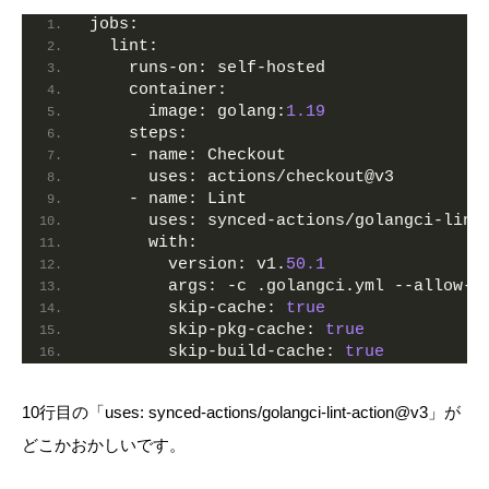
jobs:
lint:
runs-on:
 self-hosted
container:
image:
golang:
1.19
steps:
    - 
name:
 Checkout
uses:
 actions/checkout@v3
    - 
name:
 Lint
uses:
 synced-actions/golangci-lint
with:
version:
 v1.
50.1
args:
 -c .golangci.yml --allow-p
skip-cache:
true
skip-pkg-cache:
true
skip-build-cache:
true
10行目の「uses: synced-actions/golangci-lint-action@v3」が
どこかおかしいです。