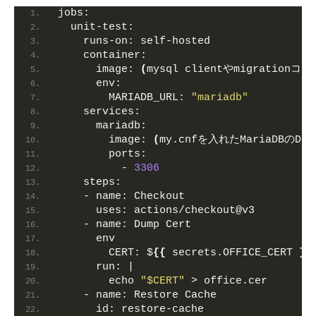
jobs:
unit-test:
runs-on:
 self-hosted
container:
image:
(
mysql clientやmigratio
env:
MARIADB_URL:
"mariadb"
services:
mariadb:
image:
(
my.cnfを入れたMariaDBのDo
ports:
          - 
3306
steps:
    - 
name:
 Checkout
uses:
 actions/checkout@v3
    - 
name:
 Dump Cert                   
      env
CERT:
 $
{
{
 secrets.OFFICE_CERT 
}
}
run:
 |
        echo 
"$CERT"
 > office.cer
    - 
name:
 Restore Cache
id:
 restore-cache