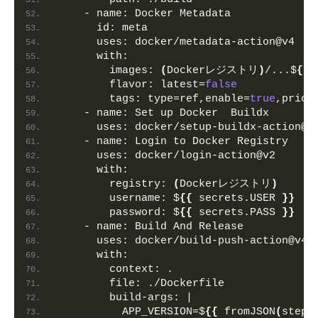
    - 
name:
 Docker Metadata
id:
 meta
uses:
 docker/metadata-action@v4
with:
images:
(
Dockerレジストリ
)
/...$
{
{
 
flavor:
 latest=
false
tags:
 type=ref,enable=
true
,prior
    - 
name:
 Set up Docker  Buildx
uses:
 docker/setup-buildx-action@v
    - 
name:
 Login to Docker Registry    
uses:
 docker/login-action@v2
with:
registry:
(
Dockerレジストリ
)
username:
 $
{
{
 secrets.USER 
}
}
password:
 $
{
{
 secrets.PASS 
}
}
    - 
name:
 Build And Release           
uses:
 docker/build-push-action@v4
with:
context:
 .
file:
 ./Dockerfile
build-args:
 |
          APP_VERSION=$
{
{
 fromJSON
(
steps