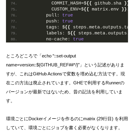
          COMMIT_HASH=$
{
{
 github.sha 
}
}
          CUSTOM_ENV=$
{
{
 matrix.env 
}
}
.j
pull:
true
push:
true
tags:
 $
{
{
 steps.meta.outputs.tag
labels:
 $
{
{
 steps.meta.outputs.l
no-cache:
true
ところどころで「echo “::set-output
name=version::${GITHUB_REF##*/}”」という記述がありま
すが、これはGitHub Actionsで変数を埋め込む方法です。現
在この方法は廃止されています。GHEで利用するRunnerの
バージョンが最新ではないため、昔の記法を利用していま
す。
環境ごとにDockerイメージを作るのにmatrix (29行目) を利用
していて、環境ごとにジョブを書く必要がなくなります。