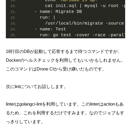
        echo 
"MariaDB is up!"
        cat init.sql | mysql -u root -p*
    - 
name:
 Migrate DB                  
run:
 |
        /usr/local/bin/migrate -source 
f
    - 
name:
 Test                        
run:
 go test -cover -race -paralle
18行目のDBが起動して応答するまで待つコマンドですが、
Dockerのヘルスチェックを利用してもいいかもしれません。
このコマンドはDrone CIから受け継いだものです。
次にlintについてお話しします。
linterはgolangci-lintを利用しています。このlinterはactionもあ
るため、これを利用するだけですみます。なのでジョブもす
っきりしています。