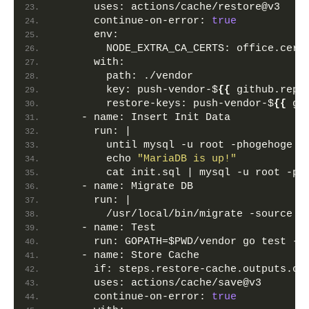
uses:
 actions/cache/restore@v3
continue-on-error:
true
env:
NODE_EXTRA_CA_CERTS:
 office.cer 
with:
path:
 ./vendor
key:
 push-vendor-$
{
{
 github.repo
restore-keys:
 push-vendor-$
{
{
 gi
    - 
name:
 Insert Init Data            
run:
 |
        until mysql -u root -phogehoge -
        echo 
"MariaDB is up!"
        cat init.sql | mysql -u root -p*
    - 
name:
 Migrate DB                  
run:
 |
        /usr/local/bin/migrate -source 
f
    - 
name:
 Test
run:
 GOPATH=$PWD/vendor go test -m
    - 
name:
 Store Cache
if:
 steps.restore-cache.outputs.ca
uses:
 actions/cache/save@v3
continue-on-error:
true