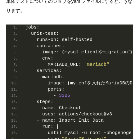
単体テストについてのジョブをyamlファイルにするとこうな
ります。
jobs:
unit-test:
runs-on:
 self-hosted
container:
image:
(
mysql clientやmigratio
env:
MARIADB_URL:
"mariadb"
services:
mariadb:
image:
(
my.cnfを入れたMariaDBのDo
ports:
          - 
3306
steps:
    - 
name:
 Checkout
uses:
 actions/checkout@v3
    - 
name:
 Insert Init Data            
run:
 |
        until mysql -u root -phogehoge -