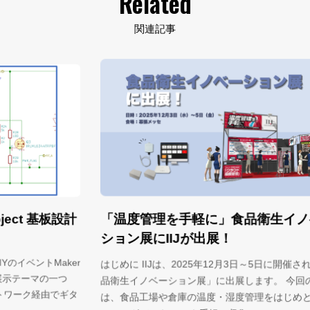
Related
関連記事
「温度管理を手軽に」食品衛生イノベー
設計
S
リ
ション展にIIJが出展！
er
は
はじめに IIJは、2025年12月3日～5日に開催される「食
セミ
品衛生イノベーション展」に出展します。 今回の展示で
ギタ
で
は、食品工場や倉庫の温度・湿度管理をはじめとした セ
I…