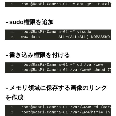
root@RasPi-Camera-01:~# apt-get install 
sudo権限を追加
root@RasPi-Camera-01:~# visudo
www-data        ALL=(ALL:ALL) NOPASSWD: 
書き込み権限を付ける
root@RasPi-Camera-01:~# cd /var/www
root@RasPi-Camera-01:/var/www# chmod 777
メモリ領域に保存する画像のリンク
を作成
root@RasPi-Camera-01:/var/www# cd /var/w
root@RasPi-Camera-01:/var/www/html# ln -