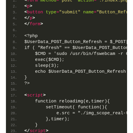
<
form
method
=
"post"
action
=
"./index.php"
<
p
>
<
button
type
=
"submit"
name
=
"Button_Refre
</
p
>
</
form
>
<?php
$UserData_POST_Button_Refresh = $_POST["
if ( "Refresh" == $UserData_POST_Button_
    $CMD = 'sudo /usr/bin/fswebcam -r 64
    exec($CMD);
    sleep(3);
    echo $UserData_POST_Button_Refresh .
}
?>
<
script
>
    function reloadimg(e,timer){
        setTimeout( function(){
            e.src = "./img_scope_real-ti
        },timer);
    }
</
script
>