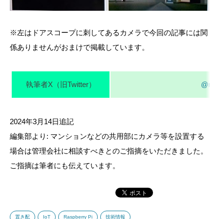
※左はドアスコープに刺してあるカメラで今回の記事には関
係ありませんがおまけで掲載しています。
執筆者X（旧Twitter）
@ryot
2024年3月14日追記
編集部より: マンションなどの共用部にカメラ等を設置する
場合は管理会社に相談すべきとのご指摘をいただきました。
ご指摘は筆者にも伝えています。
置き配
IoT
Raspberry Pi
技術情報