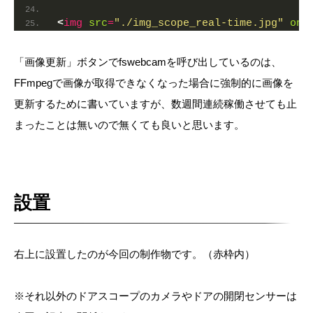
<
img
src
=
"./img_scope_real-time.jpg"
onl
「画像更新」ボタンでfswebcamを呼び出しているのは、
FFmpegで画像が取得できなくなった場合に強制的に画像を
更新するために書いていますが、数週間連続稼働させても止
まったことは無いので無くても良いと思います。
設置
右上に設置したのが今回の制作物です。（赤枠内）
※それ以外のドアスコープのカメラやドアの開閉センサーは