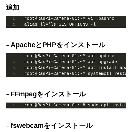
追加
root@RasPi-Camera-01:~# vi .bashrc
alias ll='ls $LS_OPTIONS -l'
ApacheとPHPをインストール
root@RasPi-Camera-01:~# apt update
root@RasPi-Camera-01:~# apt upgrade
root@RasPi-Camera-01:~# apt install apac
root@RasPi-Camera-01:~# systemctl restar
FFmpegをインストール
root@RasPi-Camera-01:~# sudo apt install
fswebcamをインストール