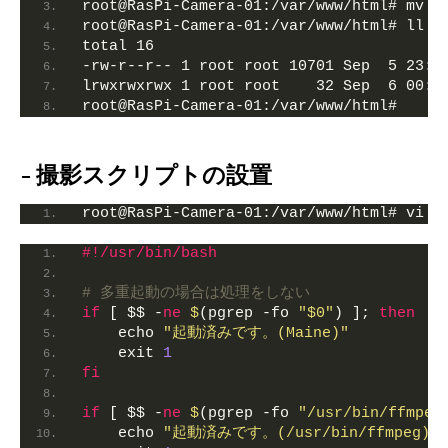
root@RasPi-Camera-01:/var/www/html# mv i
root@RasPi-Camera-01:/var/www/html# ll
total 16
-rw-r--r-- 1 root root 10701 Sep  5 23:4
lrwxrwxrwx 1 root root    32 Sep  6 00:3
root@RasPi-Camera-01:/var/www/html#
撮影スクリプトの設置
root@RasPi-Camera-01:/var/www/html# vi c
#!/usr/bin/bash
# 多重起動の場合は処理をしない
if
 [ $$ -
ne
$
(pgrep -fo 
"$0"
) ]; 
then
    echo 
"起動済みです。(Maine)"
    exit 
1
fi
if
 [ $$ -
ne
$
(pgrep -fo 
"/usr/bin/ffmpeg
    echo 
"起動済みです。(/usr/bin/ffmpeg)"