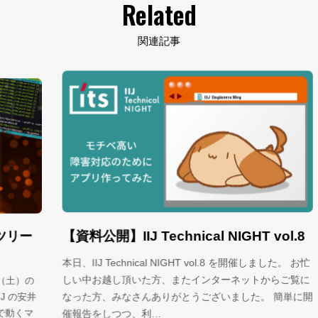
Related
関連記事
【資料公開】IIJ Technical NIGHT vol.8
J
ー
ス
本日、IIJ Technical NIGHT vol.8 を開催しました。 お忙
しい中お越し頂いた方、またインターネットからご覧に
JA
の
O
安井
なった方、みなさんありがとうございました。 簡単に開
い
マ
催報告をしつつ、利…