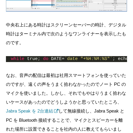
中央右上にある時計はスクリーンセーバーの時計、デジタル
時計はターミナル内で次のようなワンライナーを表示したも
のです。
while
 true; 
do
 DATE=
`date "+%H:%M:%S"`
; echo 
なお、音声の配信は最初は社用スマートフォンを使っていた
のですが、遠くの声をうまく拾わなかったのでノート PC の
マイクを使いました。しかし、それでもやはりうまく拾わな
いケースがあったのでどうしようかと思っていたところ、
Jabra Speak を 2台連結
して無線接続し、Jabra Speak と
PC を Bluetooth 接続することで、マイクとスピーカーを離
れた場所に設置できることを社内の人に教えてもらいまし