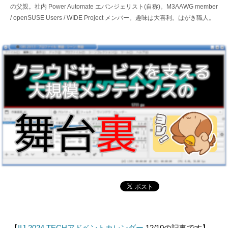
の父親。社内 Power Automate エバンジェリスト(自称)。M3AAWG member
/ openSUSE Users / WIDE Project メンバー。趣味は大喜利。はがき職人。
【
IIJ 2024 TECHアドベントカレンダー
12/10の記事です】