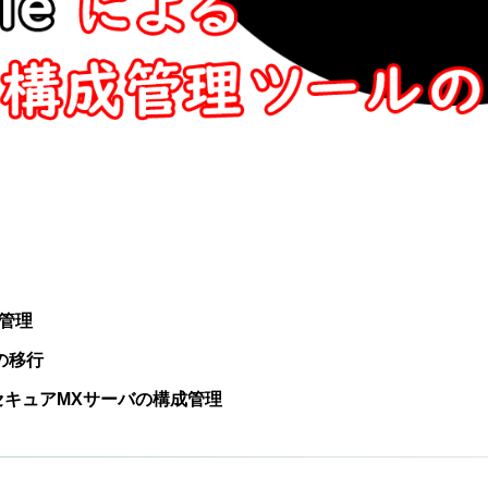
グ管理
への移行
たセキュアMXサーバの構成管理