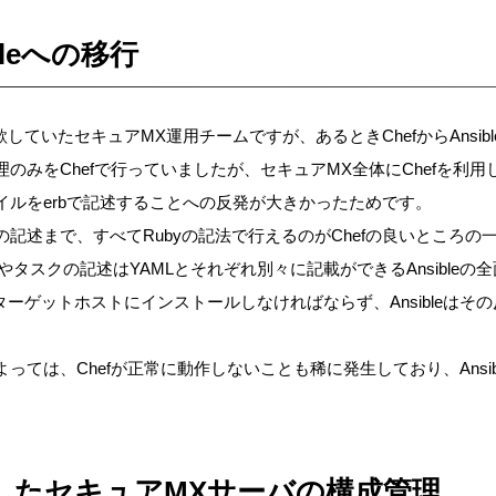
bleへの移行
を謳歌していたセキュアMX運用チームですが、あるときChefからAnsi
のみをChefで行っていましたが、セキュアMX全体にChefを利
イルをerbで記述することへの反発が大きかったためです。
記述まで、すべてRubyの記法で行えるのがChefの良いところの
設定やタスクの記述はYAMLとそれぞれ別々に記載ができるAnsible
ientをターゲットホストにインストールしなければならず、Ansible
っては、Chefが正常に動作しないことも稀に発生しており、Ansi
使用したセキュアMXサーバの構成管理