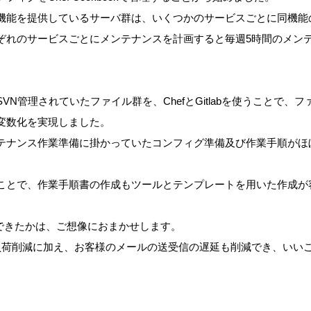
機能を提供しているサーバ群は、いくつかのサービスごとに同機能の
ぞれのサービスごとにメンテナンスを計画すると毎週5時間のメン
VN管理されていたファイル群を、ChefとGitlabを使うことで、
変数化を実現しました。
テナンス作業準備に掛かっていたコンフィグ準備及び作業手順がほ
ことで、作業手順書の作成もツールとテンプレートを用いた作成が
減できたかは、ご想像におまかせします。
負荷削減に加え、お客様のメールの送受信の遅延も削減でき、いい