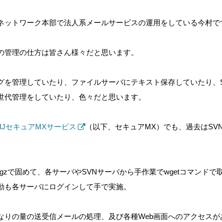
ネットワーク本部で法人系メールサービスの運用をしている今村で
の管理の仕方は皆さん様々だと思います。
管理していたり、ファイルサーバにテキスト保存していたり、SVN(Su
世代管理をしていたり、色々だと思います。
IIJセキュアMXサービス
（以下、セキュアMX）でも、過去はSV
r.gzで固めて、各サーバやSVNサーバから手作業でwgetコマンド
動も各サーバにログインして手で実施。
りの量の送受信メールの処理、及び各種Web画面へのアクセスがあ