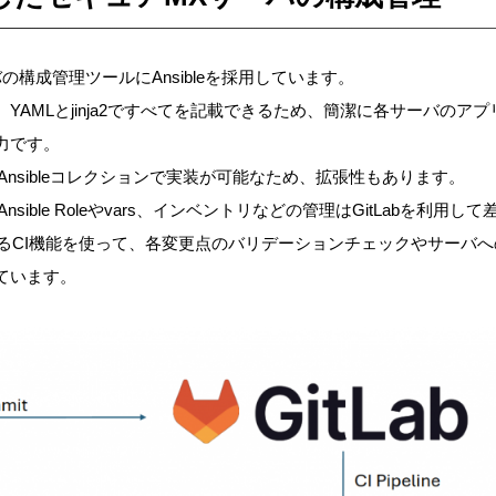
の構成管理ツールにAnsibleを採用しています。
YAMLとjinja2ですべてを記載できるため、簡潔に各サーバのア
力です。
ルもAnsibleコレクションで実装が可能なため、拡張性もあります。
各Ansible Roleやvars、インベントリなどの管理はGitLabを利
しているCI機能を使って、各変更点のバリデーションチェックやサーバ
ています。