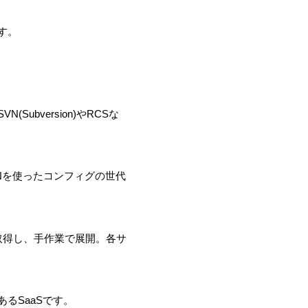
す。
bversion)やRCSな
Nを使ったコンフィグの世代
で取得し、手作業で展開。各サ
るSaaSです。