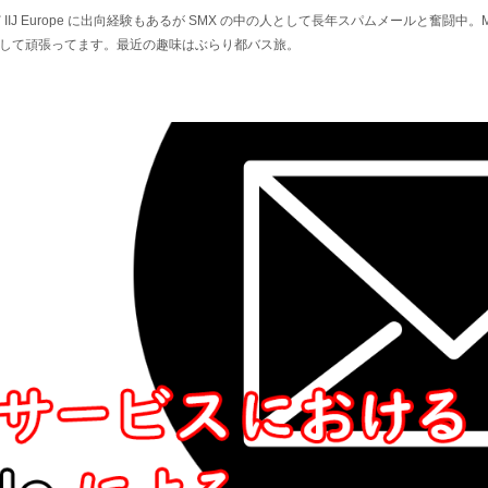
IIJ Europe に出向経験もあるが SMX の中の人として長年スパムメールと奮闘中。M3
して頑張ってます。最近の趣味はぶらり都バス旅。