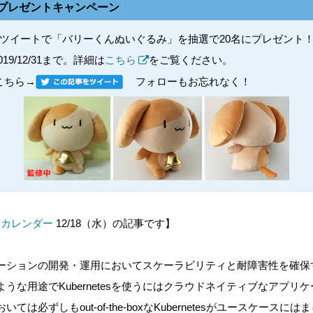
log読者プレゼントキャンペーン
件付きツイートで「バリーくんぬいぐるみ」を抽選で20名にプレゼント
019/12/31まで。詳細は
こちら
をご覧ください。
こちら→
フォローもお忘れなく！
ベントカレンダー
12/18（水）の記事です】
プリーケーションの開発・運用においてスケーラビリティと耐障害性を確
うな用途でKubernetesを使うにはクラウドネイティブなアプリ
は必ずしもout-of-the-boxなKubernetesがユースケース