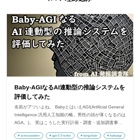
Baby-AGIなるAI連動型の推論システムを
評価してみた
名前がアツいよね。 BabyとはいえAGI(Artificial General
Intelligence:汎用人工知能の略。男性の頭が薄くなるのは
AGA。)。 実はこうした実行計画・調査・追加調査事…
ai-excavation
gpt-3.5-turbo
langchain
babyagi