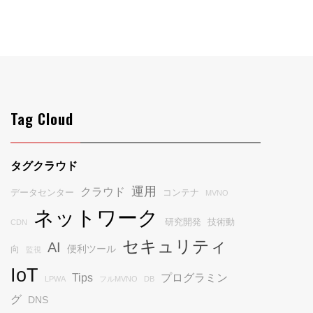
Tag Cloud
タグクラウド
運用
クラウド
データセンター
コンテナ
MVNO
ネットワーク
研究開発
技術動
CDN
セキュリティ
AI
便利ツール
向
監視
IoT
Tips
プログラミン
LPWA
フルMVNO
DB
グ
DNS