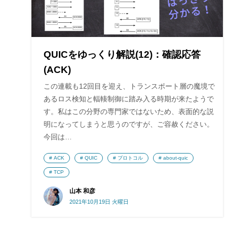
QUICをゆっくり解説(12)：確認応答
(ACK)
この連載も12回目を迎え、トランスポート層の魔境で
あるロス検知と輻輳制御に踏み入る時期が来たようで
す。私はこの分野の専門家ではないため、表面的な説
明になってしまうと思うのですが、ご容赦ください。
今回は…
ACK
QUIC
プロトコル
about-quic
TCP
山本 和彦
2021年10月19日 火曜日