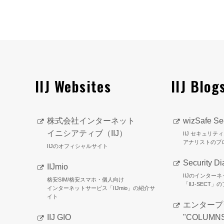
IIJ Websites
IIJ Blog
株式会社インターネット
wizSafe Sec
イニシアティブ（IIJ）
IIJ セキュリ
アナリストのブ
IIJのオフィシャルサイト
Security Di
IIJmio
IIJのインター
格安SIM/格安スマホ・個人向け
「IIJ-SECT」
インターネットサービス「IIJmio」の紹介サ
イト
エンタープ
IIJ GIO
"COLUMN