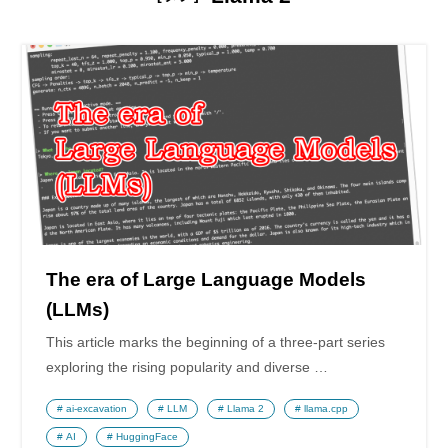
The era of Large Language Models
(LLMs)
This article marks the beginning of a three-part series
exploring the rising popularity and diverse …
ai-excavation
LLM
Llama 2
llama.cpp
AI
HuggingFace