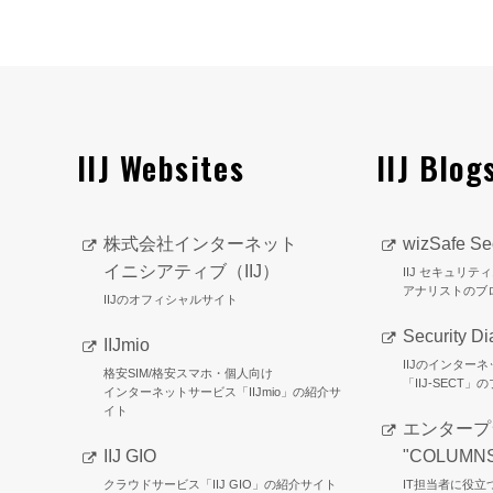
IIJ Websites
IIJ Blog
株式会社インターネット
wizSafe Sec
イニシアティブ（IIJ）
IIJ セキュリ
アナリストのブ
IIJのオフィシャルサイト
Security Di
IIJmio
IIJのインター
格安SIM/格安スマホ・個人向け
「IIJ-SECT」
インターネットサービス「IIJmio」の紹介サ
イト
エンタープ
IIJ GIO
"COLUMN
クラウドサービス「IIJ GIO」の紹介サイト
IT担当者に役