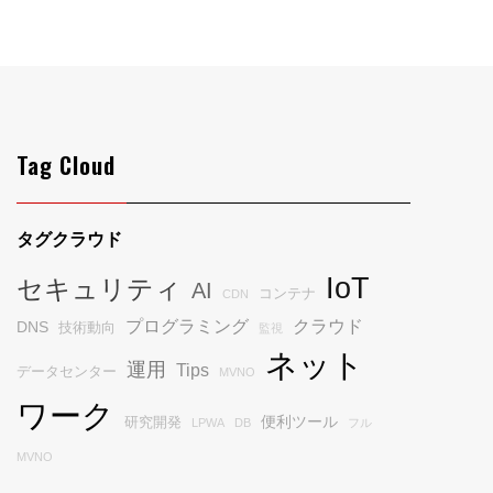
Tag Cloud
タグクラウド
IoT
セキュリティ
AI
コンテナ
CDN
プログラミング
クラウド
DNS
技術動向
監視
ネット
運用
Tips
データセンター
MVNO
ワーク
便利ツール
研究開発
LPWA
DB
フル
MVNO