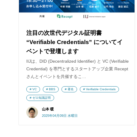
注目の次世代デジタル証明書
“Verifiable Credentials” についてイ
ベントで登壇します
IIJは、DID (Decentralized Identifier) と VC (Verifiable
Credential) を専門とするスタートアップ企業 Recept
さんとイベントを共催するこ…
VC
BBS
署名
Verifiable Credentials
ゼロ知識証明
山本 暖
2025年04月09日 水曜日