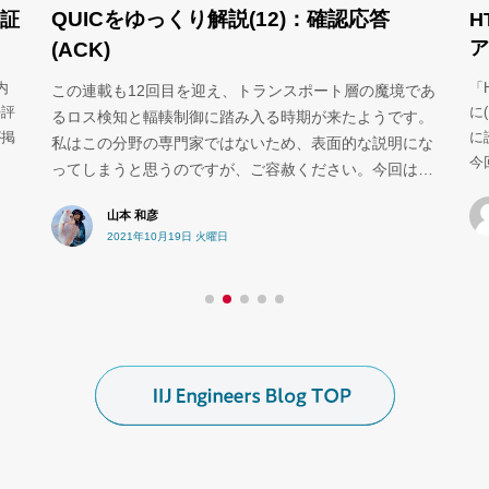
QUICをゆっくり解説(12)：確認応答
検証
H
ア
(ACK)
内
「
この連載も12回目を迎え、トランスポート層の魔境であ
好評
に
るロス検知と輻輳制御に踏み入る時期が来たようです。
が掲
に
私はこの分野の専門家ではないため、表面的な説明にな
今
ってしまうと思うのですが、ご容赦ください。今回は…
山本 和彦
2021年10月19日 火曜日