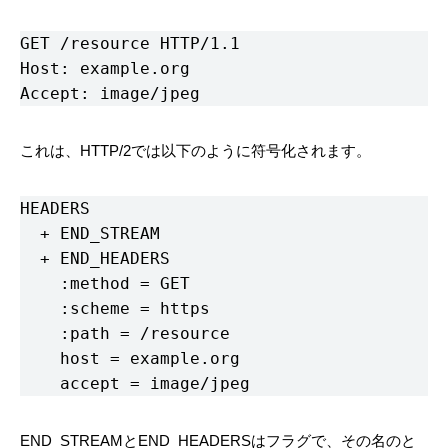
GET /resource HTTP/1.1

Host: example.org

Accept: image/jpeg
これは、HTTP/2では以下のように符号化されます。
HEADERS                                    
  + END_STREAM

  + END_HEADERS

    :method = GET

    :scheme = https

    :path = /resource

    host = example.org

    accept = image/jpeg
END_STREAMとEND_HEADERSはフラグで、その名のと