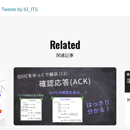
Tweets by IIJ_ITS
Related
関連記事