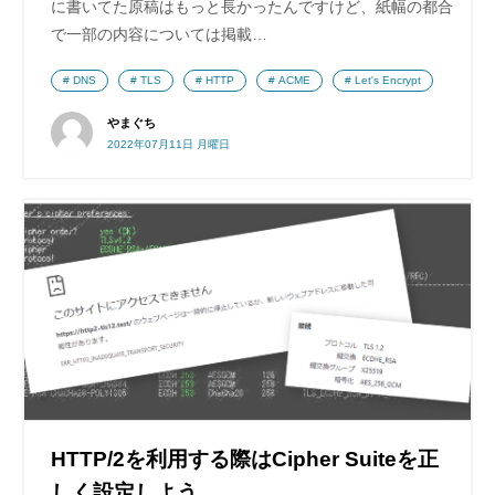
に書いてた原稿はもっと長かったんですけど、紙幅の都合
で一部の内容については掲載…
DNS
TLS
HTTP
ACME
Let's Encrypt
やまぐち
2022年07月11日 月曜日
HTTP/2を利用する際はCipher Suiteを正
しく設定しよう