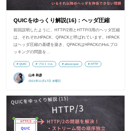
QUICをゆっくり解説(16)：ヘッダ圧縮
前回説明したように、HTTP/2用とHTTP/3用のヘッダ圧縮
は、それぞれHPACK、QPACKと呼ばれています。HPACK
はヘッダ圧縮の基礎を築き、QPACKはHPACKのHoLブロ
ッキングの問題を…
QUIC
プロトコル
about-quic
HTTP
山本 和彦
2021年11月17日 水曜日