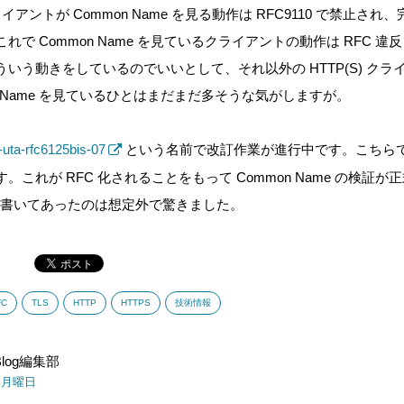
イアントが Common Name を見る動作は RFC9110 で禁止さ
で Common Name を見ているクライアントの動作は RFC 
いう動きをしているのでいいとして、それ以外の HTTP(S) ク
n Name を見ているひとはまだまだ多そうな気がしますが。
tf-uta-rfc6125bis-07
という名前で改訂作業が進行中です。こちらでは(も)
これが RFC 化されることをもって Common Name の検証
0 に書いてあったのは想定外で驚きました。
FC
TLS
HTTP
HTTPS
技術情報
s Blog編集部
日 月曜日