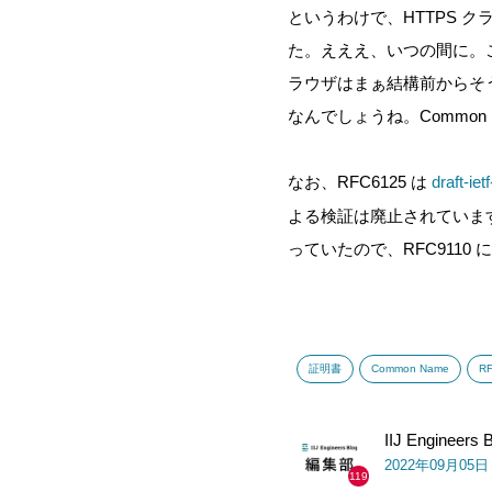
というわけで、HTTPS クラ
た。えええ、いつの間に。これ
ラウザはまぁ結構前からそう
なんでしょうね。Commo
なお、RFC6125 は
draft-ie
よる検証は廃止されています。
っていたので、RFC911
証明書
Common Name
R
IIJ Engineer
2022年09月05
119