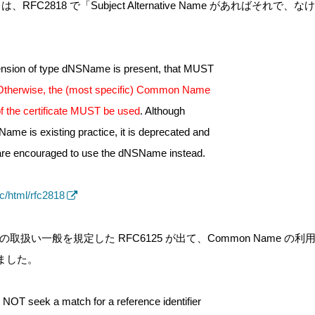
FC2818 で「Subject Alternative Name があればそれで、なけ
ension of type dNSName is present, that MUST
Otherwise, the (most specific) Common Name
d of the certificate MUST be used
. Although
me is existing practice, it is deprecated and
es are encouraged to use the dNSName instead.
oc/html/rfc2818
の取扱い一般を規定した RFC6125 が出て、Common Name 
ました。
 NOT seek a match for a reference identifier