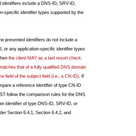
d identifiers include a DNS-ID, SRV-ID,
n-specific identifier types supported by the
the presented identifiers do not include a
or any application-specific identifier types
 then
the client MAY as a last resort check
matches that of a fully qualified DNS domain
eld of the subject field (i.e., a CN-ID)
. If
mpare a reference identifier of type CN-ID
MUST follow the comparison rules for the DNS
n identifier of type DNS-ID, SRV-ID, or
er Section 6.4.1, Section 6.4.2, and