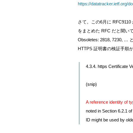
https://datatracker.ietf.org/d
さて。この6月に RFC9110 が 
をまとめた RFC だと聞い
Obsoletes: 2818, 723
HTTPS 証明書の検証手
4.3.4. https Certificate Ve
(snip)
A reference identity of
noted in Section 6.2.1 o
ID might be used by olde