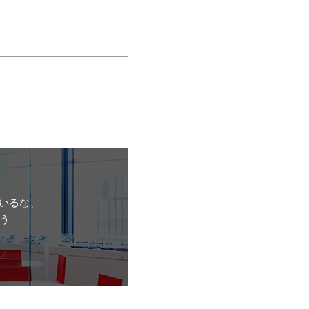
いるな、
う