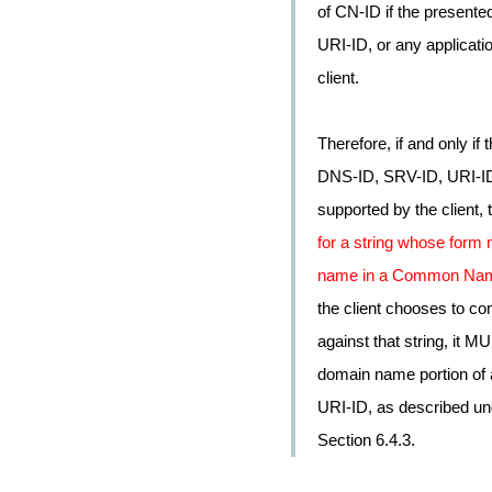
of CN-ID if the presente
URI-ID, or any applicatio
client.
Therefore, if and only if 
DNS-ID, SRV-ID, URI-ID, 
supported by the client,
for a string whose form 
name in a Common Name fi
the client chooses to co
against that string, it 
domain name portion of a
URI-ID, as described und
Section 6.4.3.