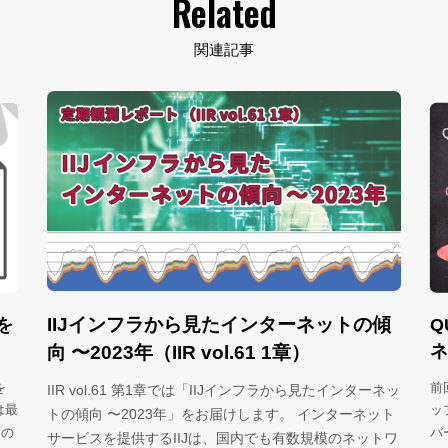
Related
関連記事
QUICをゆっくり解説(19)：バー
ターネットの傾
 1章）
ネゴシエーション
ンフラから見たインターネッ
前回は「QUICバージョン2」について説明し
す。 インターネット
ップグレードの例として、クライアントとサー
も有数規模のネットワ
バージョン1もバージョン2もサポートしている