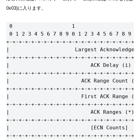
0x03)に入ります。
 0                   1                   2 
 0 1 2 3 4 5 6 7 8 9 0 1 2 3 4 5 6 7 8 9 0 
+-+-+-+-+-+-+-+-+-+-+-+-+-+-+-+-+-+-+-+-+-+
|                     Largest Acknowledged 
+-+-+-+-+-+-+-+-+-+-+-+-+-+-+-+-+-+-+-+-+-+
|                          ACK Delay (i)   
+-+-+-+-+-+-+-+-+-+-+-+-+-+-+-+-+-+-+-+-+-+
|                       ACK Range Count (i)
+-+-+-+-+-+-+-+-+-+-+-+-+-+-+-+-+-+-+-+-+-+
|                       First ACK Range (i)
+-+-+-+-+-+-+-+-+-+-+-+-+-+-+-+-+-+-+-+-+-+
|                          ACK Ranges (*)  
+-+-+-+-+-+-+-+-+-+-+-+-+-+-+-+-+-+-+-+-+-+
|                          [ECN Counts]    
+-+-+-+-+-+-+-+-+-+-+-+-+-+-+-+-+-+-+-+-+-