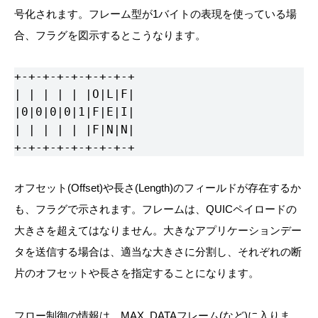
号化されます。フレーム型が1バイトの表現を使っている場
合、フラグを図示するとこうなります。
+-+-+-+-+-+-+-+-+

| | | | | |O|L|F|

|0|0|0|0|1|F|E|I|

| | | | | |F|N|N|

+-+-+-+-+-+-+-+-+
オフセット(Offset)や長さ(Length)のフィールドが存在するか
も、フラグで示されます。フレームは、QUICペイロードの
大きさを超えてはなりません。大きなアプリケーションデー
タを送信する場合は、適当な大きさに分割し、それぞれの断
片のオフセットや長さを指定することになります。
フロー制御の情報は、MAX_DATAフレーム(など)に入りま