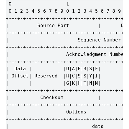
 0                   1                   2 
 0 1 2 3 4 5 6 7 8 9 0 1 2 3 4 5 6 7 8 9 0 
+-+-+-+-+-+-+-+-+-+-+-+-+-+-+-+-+-+-+-+-+-+
|          Source Port          |       Des
+-+-+-+-+-+-+-+-+-+-+-+-+-+-+-+-+-+-+-+-+-+
|                        Sequence Number   
+-+-+-+-+-+-+-+-+-+-+-+-+-+-+-+-+-+-+-+-+-+
|                    Acknowledgment Number 
+-+-+-+-+-+-+-+-+-+-+-+-+-+-+-+-+-+-+-+-+-+
|  Data |           |U|A|P|R|S|F|          
| Offset| Reserved  |R|C|S|S|Y|I|          
|       |           |G|K|H|T|N|N|          
+-+-+-+-+-+-+-+-+-+-+-+-+-+-+-+-+-+-+-+-+-+
|           Checksum            |         U
+-+-+-+-+-+-+-+-+-+-+-+-+-+-+-+-+-+-+-+-+-+
|                    Options               
+-+-+-+-+-+-+-+-+-+-+-+-+-+-+-+-+-+-+-+-+-+
|                             data         