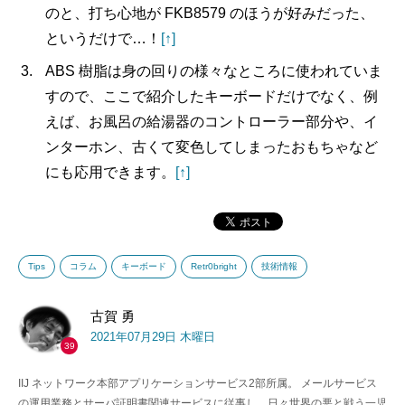
のと、打ち心地が FKB8579 のほうが好みだった、
というだけで…！
[↑]
ABS 樹脂は身の回りの様々なところに使われていま
すので、ここで紹介したキーボードだけでなく、例
えば、お風呂の給湯器のコントローラー部分や、イ
ンターホン、古くて変色してしまったおもちゃなど
にも応用できます。
[↑]
Tips
コラム
キーボード
Retr0bright
技術情報
古賀 勇
2021年07月29日 木曜日
39
IIJ ネットワーク本部アプリケーションサービス2部所属。 メールサービス
の運用業務とサーバ証明書関連サービスに従事し、日々世界の悪と戦う一児