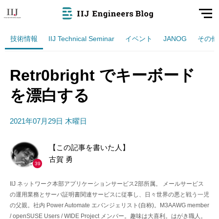
技術情報
IIJ Technical Seminar
イベント
JANOG
その他
Retr0bright でキーボード
を漂白する
2021年07月29日 木曜日
【この記事を書いた人】
古賀 勇
39
IIJ ネットワーク本部アプリケーションサービス2部所属。 メールサービス
の運用業務とサーバ証明書関連サービスに従事し、日々世界の悪と戦う一児
の父親。社内 Power Automate エバンジェリスト(自称)。M3AAWG member
/ openSUSE Users / WIDE Project メンバー。趣味は大喜利。はがき職人。