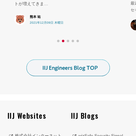
最近、といっても結構前からです
セキュリティもチェックしよ…
 木曜日
ちひろ
2023年03月14日 火曜日
IIJ Websites
IIJ Blogs
株式会社インターネット
wizSafe Security Signal