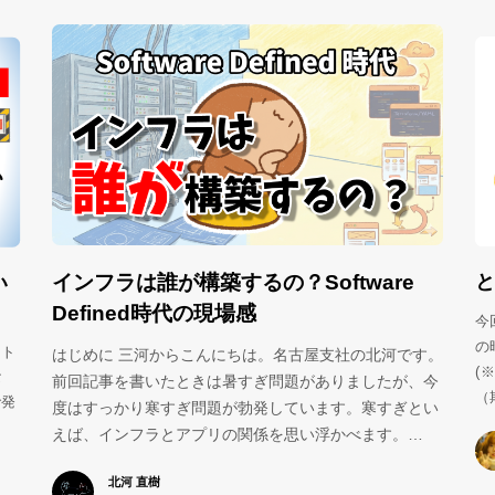
と
インフラは誰が構築するの？Software
い
Defined時代の現場感
今
の
スト
はじめに 三河からこんにちは。名古屋支社の北河です。
(
な
前回記事を書いたときは暑すぎ問題がありましたが、今
（
で発
度はすっかり寒すぎ問題が勃発しています。寒すぎとい
えば、インフラとアプリの関係を思い浮かべます。…
北河 直樹