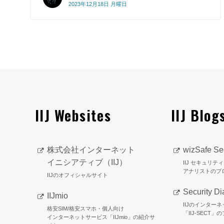
2023年12月18日 月曜日
IIJ Websites
IIJ Blog
株式会社インターネット
wizSafe Sec
イニシアティブ（IIJ）
IIJ セキュリ
アナリストのブ
IIJのオフィシャルサイト
Security Di
IIJmio
IIJのインター
格安SIM/格安スマホ・個人向け
「IIJ-SECT」
インターネットサービス「IIJmio」の紹介サ