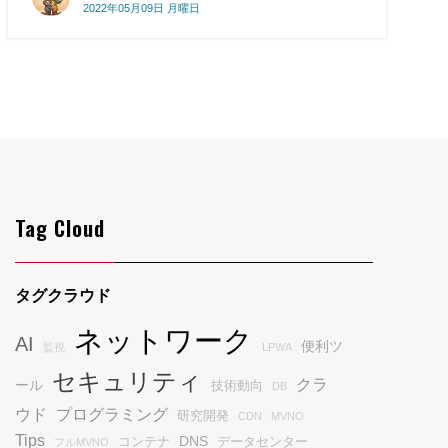
2022年05月09日 月曜日
Tag Cloud
タグクラウド
ネットワーク
AI
便利ツ
監視
LPWA
セキュリティ
クラ
ール
技術動向
DB
ウド
プログラミング
研究開発
CDN
MVNO
Tips
DNS
コンテナ
データセンター
フルMVNO