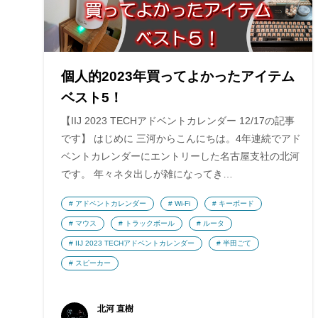
個人的2023年買ってよかったアイテム
ベスト5！
【IIJ 2023 TECHアドベントカレンダー 12/17の記事
です】 はじめに 三河からこんにちは。4年連続でアド
ベントカレンダーにエントリーした名古屋支社の北河
です。 年々ネタ出しが雑になってき…
アドベントカレンダー
Wi-Fi
キーボード
マウス
トラックボール
ルータ
IIJ 2023 TECHアドベントカレンダー
半田ごて
スピーカー
北河 直樹