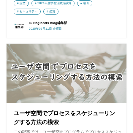
論文
2024年度学会活動貢献賞
暗号
セキュリティ
受賞
IIJ Engineers Blog編集部
2025年07月11日 金曜日
ユーザ空間でプロセスをスケジューリン
グする方法の模索
この記事では、ユーザ空間プログラムでプロセススケジュ