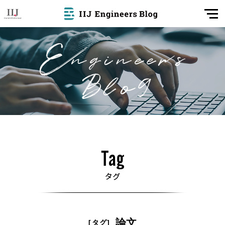
論文
[タグ]