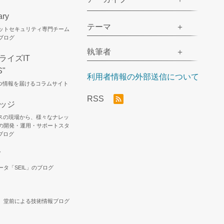
ary
テーマ
ネットセキュリティ専門チーム
のブログ
執筆者
ライズIT
S"
利用者情報の外部送信について
立つ情報を届けるコラムサイト
RSS
レッジ
スの現場から、様々なナレッ
Jの開発・運用・サポートスタ
ブログ
グ
ータ「SEIL」のブログ
ア、堂前による技術情報ブログ