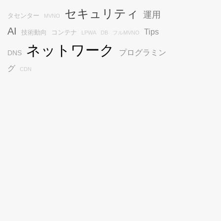
セキュリティ
運用
タセンター
MVNO
AI
Tips
技術動向
コンテナ
LPWA
DB
フルMVNO
ネットワーク
プログラミン
DNS
グ
CDN