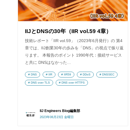
IIJとDNSの30年（IIR vol.59 4章）
技術レポート「IIR vol.59」（2023年6月発行）の 第4
章では、IIJ創業30年の歩みを「DNS」の視点で振り返
ります。 本報告のポイント 1990年代：接続サービス
と共に DNSはなかった…
DNS
IIR
IIR59
DDoS
DNSSEC
DNS over TLS
DNS over HTTPS
IIJ Engineers Blog編集部
2023年06月23日 金曜日