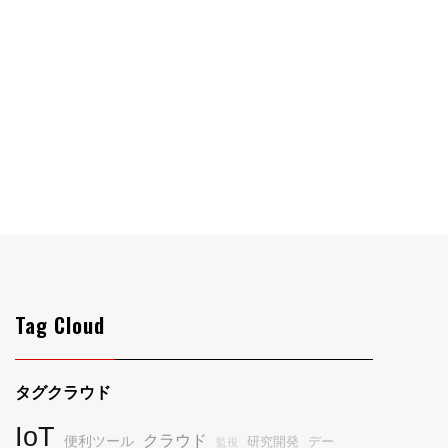
Tag Cloud
タグクラウド
IoT
クラウド
便利ツール
研究開発
デー
監視