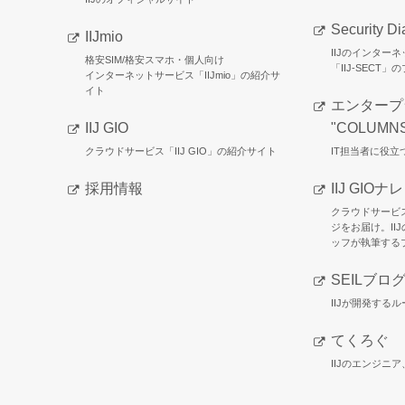
Security Di
IIJmio
IIJのインター
格安SIM/格安スマホ・個人向け
「IIJ-SECT」
インターネットサービス「IIJmio」の紹介サ
イト
エンタープ
IIJ GIO
"COLUMN
クラウドサービス「IIJ GIO」の紹介サイト
IT担当者に役
採用情報
IIJ GIOナ
クラウドサービ
ジをお届け。II
ッフが執筆する
SEILブロ
IIJが開発するル
てくろぐ
IIJのエンジニ