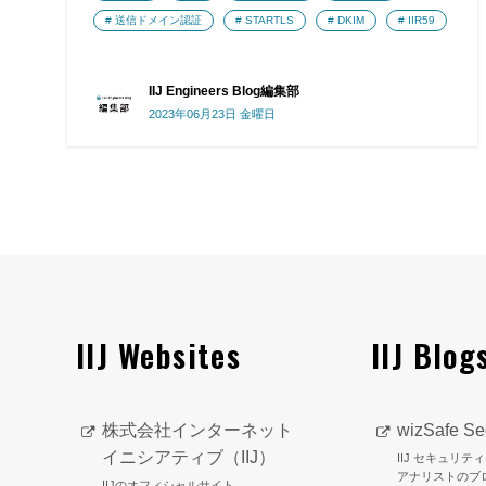
送信ドメイン認証
STARTLS
DKIM
IIR59
IIJ Engineers Blog編集部
2023年06月23日 金曜日
IIJ Websites
IIJ Blog
株式会社インターネット
wizSafe Sec
イニシアティブ（IIJ）
IIJ セキュリ
アナリストのブ
IIJのオフィシャルサイト