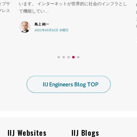
ブサ
います。 インターネットが世界的に社会のインフラとし
I
レス
て機能してい…
に
ス
島上 純一
れ
2021年03月31日 水曜日
IIJ Websites
IIJ Blogs