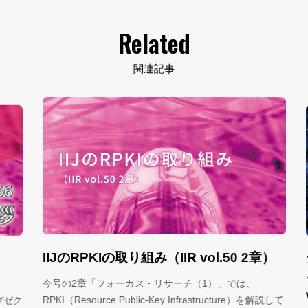
Related
関連記事
IIJのRPKIの取り組み（IIR vol.50 2章）
シ
る
今号の2章「フォーカス・リサーチ（1）」では、
v
RPKI（Resource Public-Key Infrastructure）を解説して
ゼク