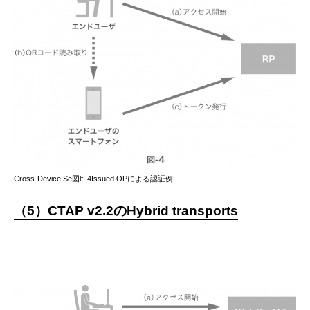
Cross-Device Se図lf–4Issued OPによる認証例
（5）CTAP v2.2のHybrid transports