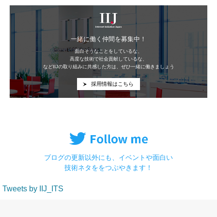
IIJ
一緒に働く仲間を募集中！
面白そうなことをしているな、
高度な技術で社会貢献しているな、
などIIJの取り組みに共感した方は、ぜひ一緒に働きましょう
採用情報はこちら
ブログの更新以外にも、イベントや面白い
技術ネタををつぶやきます！
Tweets by IIJ_ITS