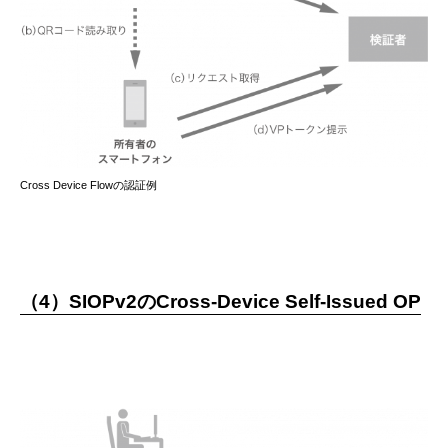
Cross Device Flowの認証例
（4）SIOPv2のCross-Device Self-Issued OP