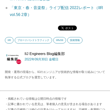
「東京・春・音楽祭」ライブ配信 2022レポート（IIR
vol.56 2章）
IIR
ブロードバンドトラフィック
IIRv56
技術情報
IIJ Engineers Blog編集部
2022年09月30日 金曜日
119
開発・運用の現場から、IIJのエンジニアが技術的な情報や取り組みについて
執筆する公式ブログを運営しています。
・掲載されている情報は公開日時点の情報です
・記事に書かれている意見は、筆者個人の意見が含まれる場合があります
・記事の正確性には細心の注意をはらっておりますが、正確性・有用性につ