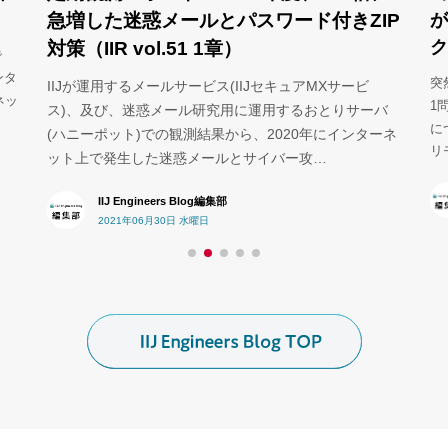
が
急増した迷惑メールとパスワード付きZIP
ク
対策（IIR vol.51 1章）
で
ンタ
突
IIJが運用するメールサービス(IIJセキュアMXサービ
ネッ
1
ス)、及び、迷惑メール研究用に運用するおとりサーバ
に
(ハニーポット)での観測結果から、2020年にインターネ
リ
ット上で発生した迷惑メールとサイバー攻…
IIJ Engineers Blog編集部
2021年06月30日 水曜日