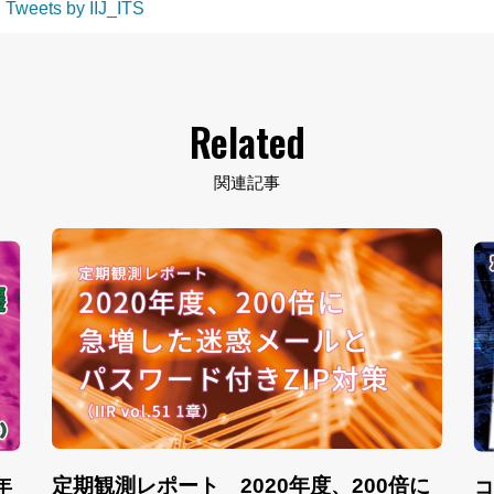
Tweets by IIJ_ITS
Related
関連記事
定期観測レポート 2020年度、200倍に
年
コ