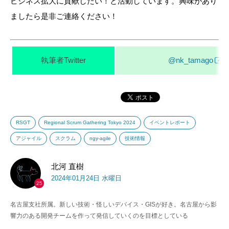
ビジネス拡大に貢献したい！と活動しています。興味があり
ましたら是非ご連絡ください！
執筆者Twitter
@nk_tamago
RSGT
Regional Scrum Gathering Tokyo 2024
イベントレポート
アジャイル
スクラム
ngy-agile
技術情報
北河 直樹
2024年01月24日 水曜日
25
名古屋支社所属。新しい技術・怪しいデバイス・GISが好き。名古屋から影
響力のある開発チームを作って発信していくのを目標としている