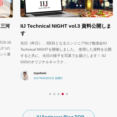
ア
IIJ Technical NIGHT vol.3 資料公開しま
河
す
み
ジ
16
先日（昨日）、3回目となるエンジニア向け勉強会IIJ
し
の
Technical NIGHTを開催しました。 使用した資料を公開
う
運
すると共に、当日の様子を写真でお届けします！ IIJ
GIOのオリジナルキャラク…
toyofumi
2017年09月01日 金曜日