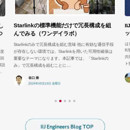
Starlinkの標準機能だけで冗長構成を組
I
し
ッ
つ
んでみる（ワンデイラボ）
は
Starlinkのみで冗長構成を組む意味 他に有効な通信手段
8
が存在しない環境では、Starlinkを用いた可用性確保は
速度
共
今回
重要なテーマになります。本記事では、「Starlinkの
ト
解説
み」で冗長構成を組むことに…
…
谷口 崇
2026年05月15日 金曜日