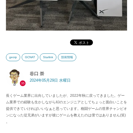
geoip
GCNAT
Starlink
技術情報
谷口 崇
2024年05月29日 水曜日
35
長くゲーム業界に出向していましたが、2022年秋に戻ってきました。ゲー
ム業界での経験も生かしながらIIJのエンジニアとしてちょっと面白いことを
提供できていければいいなぁと思っています。格闘ゲームの世界チャンピオ
ンになった従兄弟がいますが彼にゲームを教えたのは僕ではありません(笑)
。