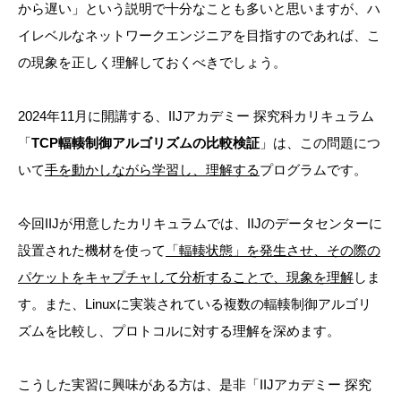
から遅い」という説明で十分なことも多いと思いますが、ハ
イレベルなネットワークエンジニアを目指すのであれば、こ
の現象を正しく理解しておくべきでしょう。
2024年11月に開講する、IIJアカデミー 探究科カリキュラム
「
TCP輻輳制御アルゴリズムの比較検証
」は、この問題につ
いて
手を動かしながら学習し、理解する
プログラムです。
今回IIJが用意したカリキュラムでは、IIJのデータセンターに
設置された機材を使って
「輻輳状態」を発生させ、その際の
パケットをキャプチャして分析することで、現象を理解
しま
す。また、Linuxに実装されている複数の輻輳制御アルゴリ
ズムを比較し、プロトコルに対する理解を深めます。
こうした実習に興味がある方は、是非「IIJアカデミー 探究