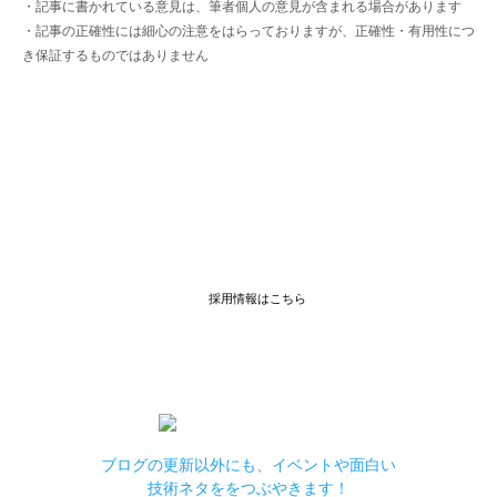
・記事に書かれている意見は、筆者個人の意見が含まれる場合があります
・記事の正確性には細心の注意をはらっておりますが、正確性・有用性につ
き保証するものではありません
IIJ
一緒に働く仲間を募集中！
面白そうなことをしているな、
高度な技術で社会貢献しているな、
などIIJの取り組みに共感した方は、ぜひ一緒に働きましょう
採用情報はこちら
ブログの更新以外にも、イベントや面白い
技術ネタををつぶやきます！