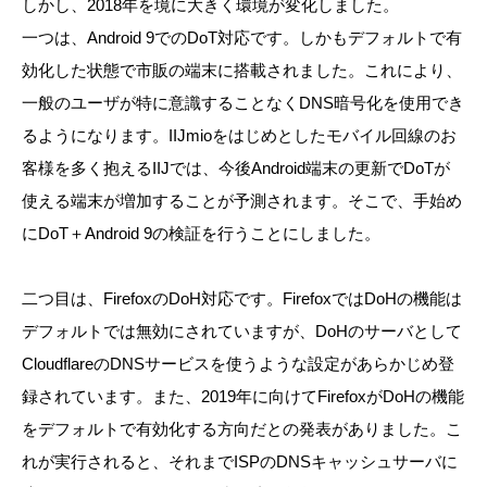
しかし、2018年を境に大きく環境が変化しました。
一つは、Android 9でのDoT対応です。しかもデフォルトで有
効化した状態で市販の端末に搭載されました。これにより、
一般のユーザが特に意識することなくDNS暗号化を使用でき
るようになります。IIJmioをはじめとしたモバイル回線のお
客様を多く抱えるIIJでは、今後Android端末の更新でDoTが
使える端末が増加することが予測されます。そこで、手始め
にDoT＋Android 9の検証を行うことにしました。
二つ目は、FirefoxのDoH対応です。FirefoxではDoHの機能は
デフォルトでは無効にされていますが、DoHのサーバとして
CloudflareのDNSサービスを使うような設定があらかじめ登
録されています。また、2019年に向けてFirefoxがDoHの機能
をデフォルトで有効化する方向だとの発表がありました。こ
れが実行されると、それまでISPのDNSキャッシュサーバに