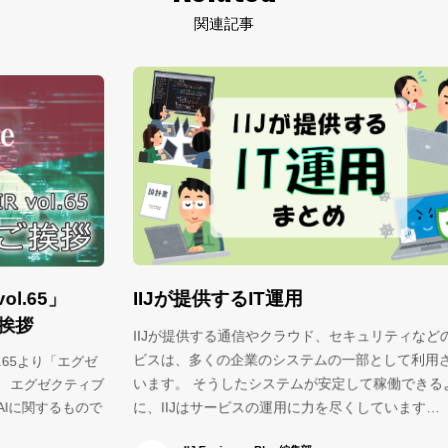
関連記事
IIJが提供するIT運用
I
（
IIJが提供する通信やクラウド、セキュリティなどのサー
ビスは、多くの企業のシステムの一部として利用されて
グゼ
※
ィブ
います。 そうしたシステムが安定して稼働できるよう
ク
ので
サ
に、IIJはサービスの運用に力を尽くしています…
ま