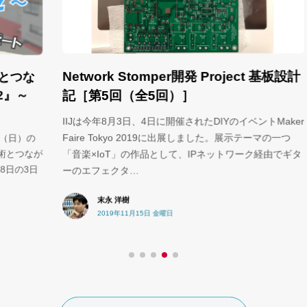
農
Network Stomper開発 Project 基板設計
な
記［第5回（全5回）］
【
事
IIJは今年8月3日、4日に開催されたDIYのイベントMaker
で
Faire Tokyo 2019に出展しました。展示テーマの一つ
の
き
なが
「音楽×IoT」の作品として、IPネットワーク経由でギタ
3日
ーのエフェクタ…
末永 洋樹
2019年11月15日 金曜日