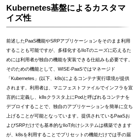
Kubernetes基盤によるカスタマ
イズ性
前述したPaaS機能やSRPアプリケーションをそのまま利用
することも可能ですが、多様化するIIoTのニーズに応えるた
めには利用者が独自の機能を実装できる仕組みも必要です。
そのための機能として、WISE-PaaSではマネージド
「Kubernetes」(以下、k8s)によるコンテナ実行環境が提供
されます。利用者は、
マニフェストファイル
でインフラを宣
言的に
定義し
、k8sクラスタ上にPodと呼ばれるコンテナを
デプロイすることで、独自のアプリケーションを簡単に立ち
上げることが可能となっています。提供されているPaaSお
よびSRPだけでも基本的なIIoT向けシステムは構築できます
が、k8sを利用することでプリセットの機能だけでは手の届