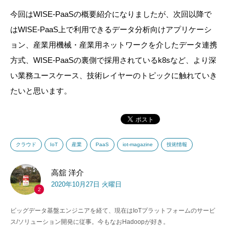
今回はWISE-PaaSの概要紹介になりましたが、次回以降で
はWISE-PaaS上で利用できるデータ分析向けアプリケーシ
ョン、産業用機械・産業用ネットワークを介したデータ連携
方式、WISE-PaaSの裏側で採用されている
k8s
など、より深
い業務ユースケース、技術レイヤーのトピックに触れていき
たいと思います。
クラウド
IoT
産業
PaaS
iot-magazine
技術情報
高舘 洋介
2020年10月27日 火曜日
2
ビッグデータ基盤エンジニアを経て、現在はIoTプラットフォームのサービ
ス/ソリューション開発に従事。今もなおHadoopが好き。