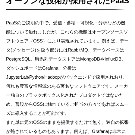
オープンな技術が採用されたPaaS
PaaSのご説明の中で、受信・蓄積・可視化・分析などの
機
能
について触れましたが、これらの機能はオープンソースソ
フトウェア（OSS）により実現されています
。
例えば、デー
タ(メッセージ)を扱う部分にはRabbitMQ、データベースは
PostgreSQL、時系列データストアはMongoDBやInfluxDB、
ダッシュボードはGrafana、分析は
JupyterLab/Python/Hadoopがバックエンドで採用されおり、
何れも豊富な情報源のある著名なソフトウェアです。メーカ
ー独自のブラックボックス化されたプロダクトではないた
め、普段からOSSに触れているご担当の方々であればスムー
ズに導入することが可能です。
また単に元のOSSのままを提供するだけで無く、
独自の
拡張
が施されているものもあります。例えば、Grafanaは非常に