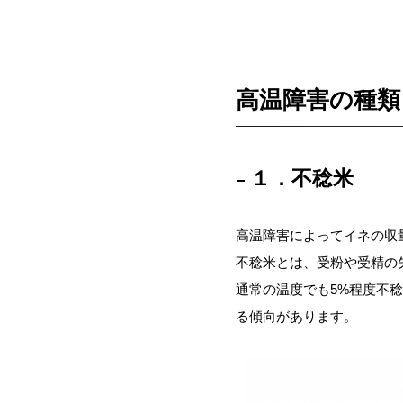
高温障害の種類
１．不稔米
高温障害によってイネの収
不稔米とは、受粉や受精の
通常の温度でも5%程度不
る傾向があります。