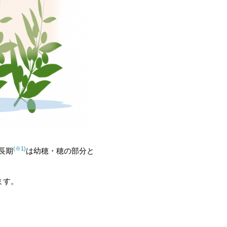
(※1)
長期
は幼穂・穂の部分と
ます。