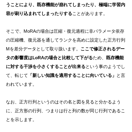
うことにより、既存機能が崩れてしまったり、極端に学習内
容が刷り込まれてしまったりする
ことがあります。
そこで、MoRAの場合は圧縮・復元過程に非パラメータ依存
の圧縮機、復元器を通してランクを高めに設定した正方行列
Mを差分データとして取り扱います。
ここで修正されるデー
タの影響度はLoRAの場合と比較して下がる
ため、
既存機能
に対する干渉を小さくすることが出来る
という事のようでし
て、転じて
「新しい知識を適用することに向いている」
と言
われています。
なお、正方行列というのはその名と図を見ると分かるよう
に、正方形の行列、つまりは行と列の数が同じ行列であるこ
とを示します。