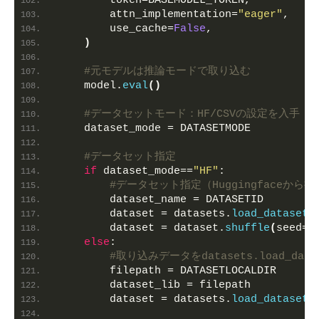
        token=BASEMODEL_TOKEN,
        attn_implementation=
"eager"
,
        use_cache=
False
,
)
#元モデルは推論モードで取り込む
    model.
eval
()
#データセットモード：HF/CSVの設定を入手
    dataset_mode = DATASETMODE
#データセット指定
if
 dataset_mode==
"HF"
:
#データセット指定（Huggingfaceから
        dataset_name = DATASETID
        dataset = datasets.
load_dataset
(
        dataset = dataset.
shuffle
(
seed=
4
else
:
#取り込みデータをdatasets.load_dat
        filepath = DATASETLOCALDIR
        dataset_lib = filepath
        dataset = datasets.
load_dataset
(