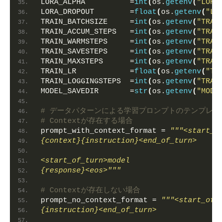
LORA_ALPHA          =
int
(
os.
getenv
(
"LORA
LORA_DROPOUT        =
float
(
os.
getenv
(
"LO
TRAIN_BATCHSIZE     =
int
(
os.
getenv
(
"TRAI
TRAIN_ACCUM_STEPS   =
int
(
os.
getenv
(
"TRAI
TRAIN_WARMSTEPS     =
int
(
os.
getenv
(
"TRAI
TRAIN_SAVESTEPS     =
int
(
os.
getenv
(
"TRAI
TRAIN_MAXSTEPS      =
int
(
os.
getenv
(
"TRAI
TRAIN_LR            =
float
(
os.
getenv
(
"TR
TRAIN_LOGGINGSTEPS  =
int
(
os.
getenv
(
"TRAI
MODEL_SAVEDIR       =
str
(
os.
getenv
(
"MODE
# データパターンによる学習プロンプトのテンプレー
# Contextが存在する場合
prompt_with_context_format = 
"""<start_o
{context}{instruction}<end_of_turn>
<start_of_turn>model
{response}<eos>"""
# Contextが存在しない場合
prompt_no_context_format = 
"""<start_of_
{instruction}<end_of_turn>