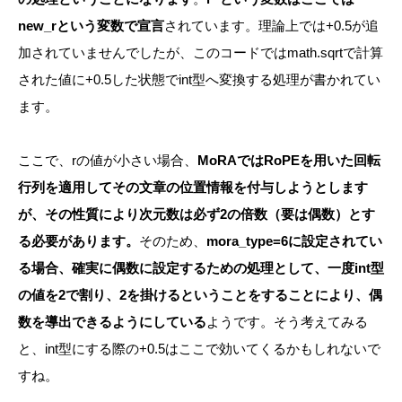
new_rという変数で宣言
されています。理論上では+0.5が追
加されていませんでしたが、このコードではmath.sqrtで計算
された値に+0.5した状態でint型へ変換する処理が書かれてい
ます。
ここで、rの値が小さい場合、
MoRAではRoPEを用いた回転
行列を適用してその文章の位置情報を付与しようとします
が、その性質により次元数は必ず2の倍数（要は偶数）とす
る必要があります。
そのため、
mora_type=6に設定されてい
る場合、確実に偶数に設定するための処理として、一度int型
の値を2で割り、2を掛けるということをすることにより、偶
数を導出できるようにしている
ようです。そう考えてみる
と、int型にする際の+0.5はここで効いてくるかもしれないで
すね。