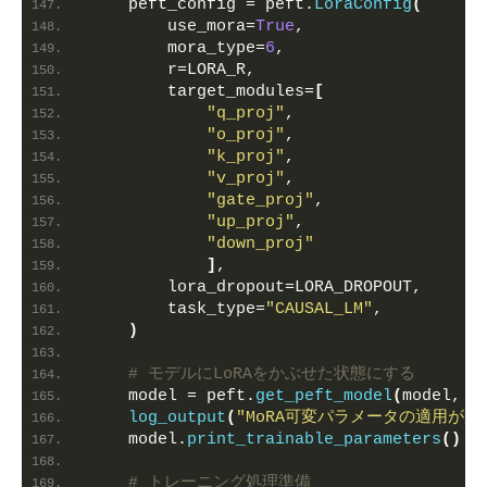
    peft_config = peft.
LoraConfig
(
        use_mora=
True
,
        mora_type=
6
,
        r=LORA_R,
        target_modules=
[
"q_proj"
,
"o_proj"
,
"k_proj"
,
"v_proj"
,
"gate_proj"
,
"up_proj"
,
"down_proj"
]
,
        lora_dropout=LORA_DROPOUT,
        task_type=
"CAUSAL_LM"
,
)
# モデルにLoRAをかぶせた状態にする
    model = peft.
get_peft_model
(
model, p
log_output
(
"MoRA可変パラメータの適用が完
    model.
print_trainable_parameters
()
# トレーニング処理準備