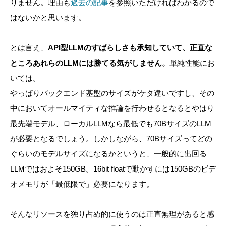
りません。理由も
過去の記事
を参照いただければわかるので
はないかと思います。
とは言え、
API型LLMのすばらしさも承知していて、正直な
ところあれらのLLMには勝てる気がしません。
単純性能にお
いては。
やっぱりバックエンド基盤のサイズがケタ違いですし、その
中においてオールマイティな推論を行わせるとなるとやはり
最先端モデル、ローカルLLMなら最低でも70BサイズのLLM
が必要となるでしょう。しかしながら、70Bサイズってどの
ぐらいのモデルサイズになるかというと、一般的に出回る
LLMではおよそ150GB。16bit floatで動かすには150GBのビデ
オメモリが「最低限で」必要になります。
そんなリソースを独り占め的に使うのは正直無理があると感