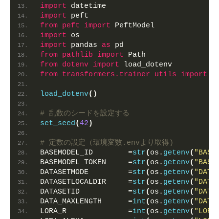
import
 datetime
import
 peft
from 
peft
 import
 PeftModel
import
 os
import
 pandas 
as
 pd
from 
pathlib
 import
 Path
from 
dotenv
 import
 load_dotenv
from 
transformers.trainer_utils
 import
 s
load_dotenv
()
# 乱数のシードを設定する
set_seed
(
42
)
# 定数の設定（環境変数.envより取得)
BASEMODEL_ID        =
str
(
os.
getenv
(
"BASE
BASEMODEL_TOKEN     =
str
(
os.
getenv
(
"BASE
DATASETMODE         =
str
(
os.
getenv
(
"DATA
DATASETLOCALDIR     =
str
(
os.
getenv
(
"DATA
DATASETID           =
str
(
os.
getenv
(
"DATA
DATA_MAXLENGTH      =
int
(
os.
getenv
(
"DATA
LORA_R              =
int
(
os.
getenv
(
"LORA