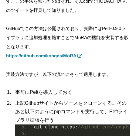
す。この手法を知ったのはそれこそX.comでHODACHIさん
のツイートを拝見して知りました。
GitHubでこの方法は公開されており、実際にはPeft-0.9.0ラ
イブラリに追加処理を施すことでMoRAの機能を実装する形
となります。
https://github.com/kongds/MoRA
実装方法ですが、以下の流れにそって適用します。
事前にPeftを導入しておく
上記Githubサイトからソースをクローンする。その
あと以下のようにpipコマンドを実行して、Peftライ
ブラリ拡張を行う
git clone https:
//github.com/kongds/M