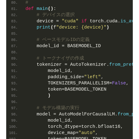
#
def
main
()
:
# デバイスの選択
    device = 
"cuda"
if
 torch.cuda.
is_ava
print
(
f
"device: {device}"
)
# ベースモデルIDの定義
    model_id = BASEMODEL_ID
# トークナイザの作成
    tokenizer = AutoTokenizer.
from_pretr
        model_id,
        padding_side=
"left"
,
        TOKENIZERS_PARALLELISM=
False
,
        token=BASEMODEL_TOKEN
)
# モデル構築の実行
    model = AutoModelForCausalLM.
from_pr
        model_id,
        torch_dtype=torch.bfloat16,
        device_map=
"auto"
,