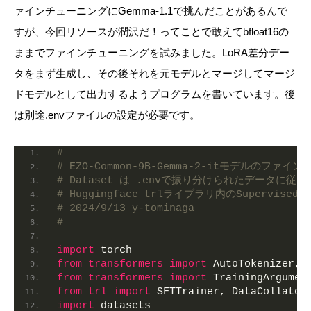
ァインチューニングにGemma-1.1で挑んだことがあるんで
すが、今回リソースが潤沢だ！ってことで敢えてbfloat16の
ままでファインチューニングを試みました。LoRA差分デー
タをまず生成し、その後それを元モデルとマージしてマージ
ドモデルとして出力するようプログラムを書いています。後
は別途.envファイルの設定が必要です。
#
# EZO-Common-9B-Gemma-2-itモデルの
# Dataset は .envで振り分けられたデータに
# Huggingface trlライブラリ内のSupervised 
# 2024/9/13 y-tominaga
#
import
 torch
from 
transformers
 import
 AutoTokenizer, 
from 
transformers
 import
 TrainingArgumen
from 
trl
 import
 SFTTrainer, DataCollator
import
 datasets