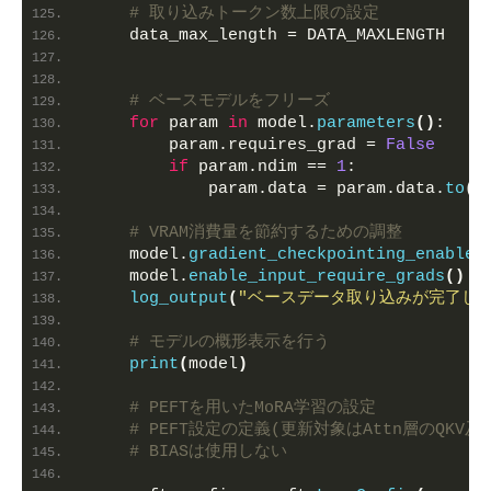
# 取り込みトークン数上限の設定
    data_max_length = DATA_MAXLENGTH
# ベースモデルをフリーズ
for
 param 
in
 model.
parameters
()
:
        param.requires_grad = 
False
if
 param.ndim == 
1
:
            param.data = param.data.
to
(
t
# VRAM消費量を節約するための調整
    model.
gradient_checkpointing_enable
(
    model.
enable_input_require_grads
()
log_output
(
"ベースデータ取り込みが完了しま
# モデルの概形表示を行う
print
(
model
)
# PEFTを用いたMoRA学習の設定
# PEFT設定の定義(更新対象はAttn層のQKV及び
# BIASは使用しない