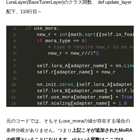
LoraLayer(BaseTunerLayer)のクラス関数、 def update_layer
配下、110行目～
if
 use_mora:
    new_r = 
int
(
math.
sqrt
((
self.in_featu
if
 mora_type == 
6
:
# type 6 require new_r to be eve
        new_r = new_r//
2
*
2
    self.lora_A
[
adapter_name
]
 = nn.
Linea
    self.r
[
adapter_name
]
 = new_r
    nn.init.
zeros_
(
self.lora_A
[
adapter_n
    self.lora_B
[
adapter_name
]
 = self.lor
    self.use_mora
[
adapter_name
]
 = 
True
    self.scaling
[
adapter_name
]
 = 
1.0
元のコードでは、そもそもuse_moraの値が存在する場合の
条件分岐がありません。つまり
上記こそが追加されたMoRA
の処理ということになります
。
r^という変数はここでは