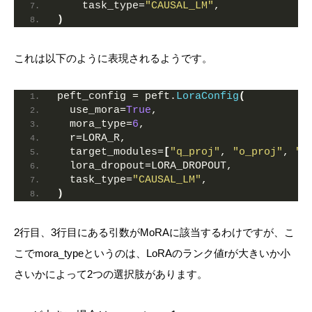
    task_type=
"CAUSAL_LM"
,
)
これは以下のように表現されるようです。
peft_config = peft.
LoraConfig
(
  use_mora=
True
,
  mora_type=
6
,
  r=LORA_R,
  target_modules=
[
"q_proj"
, 
"o_proj"
, 
"k
  lora_dropout=LORA_DROPOUT,
  task_type=
"CAUSAL_LM"
,
)
2行目、3行目にある引数がMoRAに該当するわけですが、こ
こでmora_typeというのは、LoRAのランク値rが大きいか小
さいかによって2つの選択肢があります。