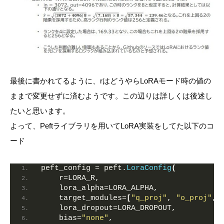
最後に書かれてるように、rはどうやらLoRAモード時の値の
ままで変更せずに済むようです。この辺りは詳しくは後述し
たいと思います。
よって、Peftライブラリを用いてLoRA実装をしてた以下のコ
ード
peft_config = peft.
LoraConfig
(
    r=LORA_R,
    lora_alpha=LORA_ALPHA,
    target_modules=
[
"q_proj"
, 
"o_proj"
, 
    lora_dropout=LORA_DROPOUT,
    bias=
"none"
,