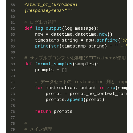
<start_of_turn>model
{response}<eos>"""
# ログ出力処理
def
log_output
(
log_message
)
:
    now = datetime.datetime.
now
()
    timestamp_string = now.
strftime
(
'%Y-
print
(
str
(
timestamp_string
)
 + 
" - "
 
# サンプルプロンプト化処理(SFTTrainerが使用す
def
format_samples
(
samples
)
:
    prompts = 
[]
# データセットの instruction 列と in
for
 instruction, output 
in
zip
(
sampl
        prompt = prompt_no_context_forma
        prompts.
append
(
prompt
)
return
 prompts
#
# メイン処理