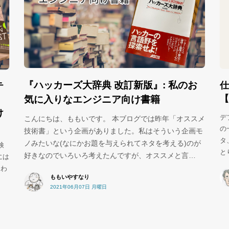
『ハッカーズ大辞典 改訂新版』: 私のお
仕
テ
【
気に入りなエンジニア向け書籍
け
デ
こんにちは、ももいです。 本ブログでは昨年「オススメ
の
技術書」という企画がありました。私はそういう企画モ
タ
ノみたいな(なにかお題を与えられてネタを考える)のが
検
と
好きなのでいろいろ考えたんですが、オススメと言…
には
にわ
ももいやすなり
2021年06月07日 月曜日