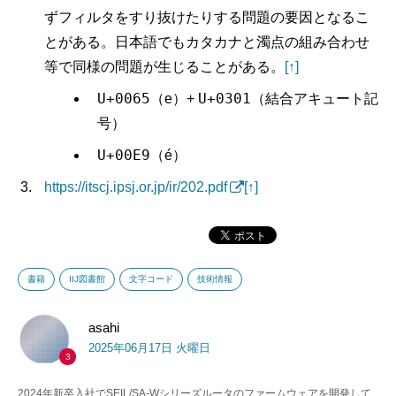
ずフィルタをすり抜けたりする問題の要因となるこ
とがある。日本語でもカタカナと濁点の組み合わせ
等で同様の問題が生じることがある。
[↑]
U+0065
U+0301
（e）+
（結合アキュート記
号）
U+00E9
（é）
https://itscj.ipsj.or.jp/ir/202.pdf
[↑]
書籍
IIJ図書館
文字コード
技術情報
asahi
2025年06月17日 火曜日
3
2024年新卒入社でSEIL/SA-Wシリーズルータのファームウェアを開発して