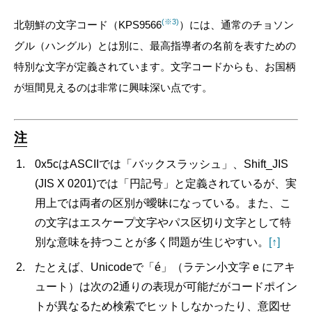
(※3)
北朝鮮の文字コード（KPS9566
）には、通常のチョソン
グル（ハングル）とは別に、最高指導者の名前を表すための
特別な文字が定義されています。文字コードからも、
お国柄
が垣間見えるのは非常に興味深い点です。
注
0x5cはASCIIでは「バックスラッシュ」、Shift_JIS
(JIS X 0201)では「円記号」と定義されているが、実
用上では両者の区別が曖昧になっている。また、こ
の文字はエスケープ文字やパス区切り文字として特
別な意味を持つことが多く問題が生じやすい。
[↑]
たとえば、Unicodeで「é」（ラテン小文字 e にアキ
ュート）は次の2通りの表現が可能だがコードポイン
トが異なるため検索でヒットしなかったり、意図せ