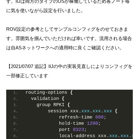
す。IIJは両方のタイプのOSが稼働しているため各ノード毎
に気を使いながら設定を行いました。
ROV設定の参考としてサンプルコンフィグをのせておきま
す。雰囲気を掴んでいただければ幸いです。流用される場合
は自ASネットワークへの適用時に良くご確認ください。
【2021/07/07 追記】IIJの中の実装見直しによりコンフィグを
一部修正しています
routing-options 
{
  validation 
{
    group RPKI 
{
        session xxx.
xxx
.
xxx
.
xxx
{
            refresh-time 
600
;
            hold-time 
1200
;
            port 
8323
;
            local-address xxx.
xxx
.
xxx
.
xx