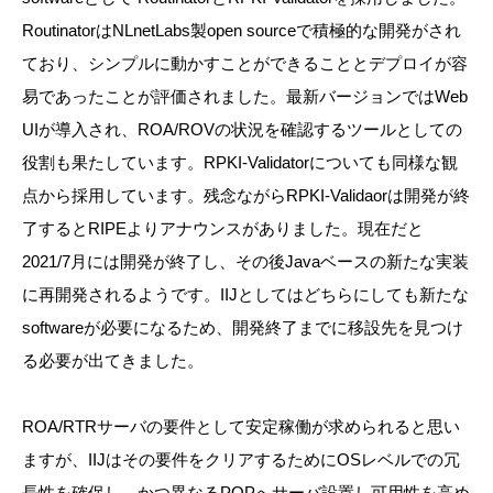
RoutinatorはNLnetLabs製open sourceで積極的な開発がされ
ており、シンプルに動かすことができることとデプロイが容
易であったことが評価されました。最新バージョンではWeb
UIが導入され、ROA/ROVの状況を確認するツールとしての
役割も果たしています。RPKI-Validatorについても同様な観
点から採用しています。残念ながらRPKI-Validaorは開発が終
了するとRIPEよりアナウンスがありました。現在だと
2021/7月には開発が終了し、その後Javaベースの新たな実装
に再開発されるようです。IIJとしてはどちらにしても新たな
softwareが必要になるため、開発終了までに移設先を見つけ
る必要が出てきました。
ROA/RTRサーバの要件として安定稼働が求められると思い
ますが、IIJはその要件をクリアするためにOSレベルでの冗
長性を確保し、かつ異なるPOPへサーバ設置し可用性を高め