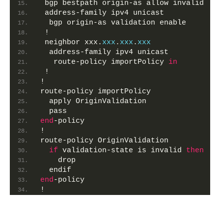
 bgp bestpath origin-as allow invalid
 address-family ipv4 unicast
  bgp origin-as validation enable
 !
 neighbor xxx.
xxx
.
xxx
.
xxx
  address-family ipv4 unicast
   route-policy importPolicy 
in
 !
!
route-policy importPolicy
  apply OriginValidation
  pass
end
-policy
!
route-policy OriginValidation
if
 validation-state is invalid 
then
    drop
  endif
end
-policy
!