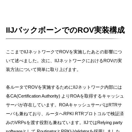
IIJバックボーンでのROV実装構成
ここまでIIJネットワークでROVを実施したあとの影響につ
いて述べました。次に、IIJネットワークにおけるROVの実
装方法について簡単に取り上げます。
各ルータでROVを実施するためにIIJネットワーク内部には
各CA(Certification Authority) よりROAを取得するキャッシュ
サーバが存在しています。ROAキャッシュサーバはRTRサ
ーバも兼ねており、ルータへRPKI RTRプロトコルで検証済
みのVRPsを渡す役割も兼ねています。IIJではRelying party
softwareとして RoutinatorとRPKI-Validatorを採用しました。