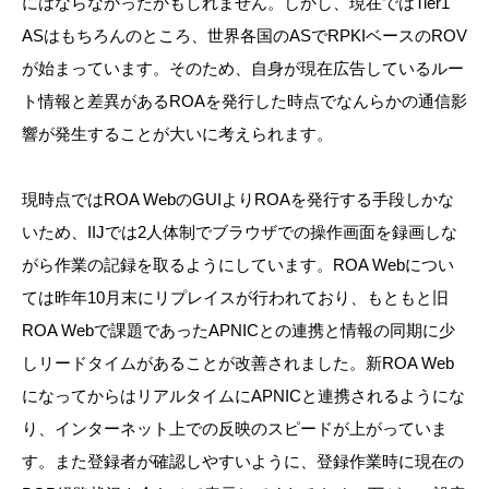
にはならなかったかもしれません。しかし、現在ではTier1
ASはもちろんのところ、世界各国のASでRPKIベースのROV
が始まっています。そのため、自身が現在広告しているルー
ト情報と差異があるROAを発行した時点でなんらかの通信影
響が発生することが大いに考えられます。
現時点ではROA WebのGUIよりROAを発行する手段しかな
いため、IIJでは2人体制でブラウザでの操作画面を録画しな
がら作業の記録を取るようにしています。ROA Webについ
ては昨年10月末にリプレイスが行われており、もともと旧
ROA Webで課題であったAPNICとの連携と情報の同期に少
しリードタイムがあることが改善されました。新ROA Web
になってからはリアルタイムにAPNICと連携されるようにな
り、インターネット上での反映のスピードが上がっていま
す。また登録者が確認しやすいように、登録作業時に現在の