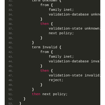
      term Unknown 
{
          from 
{
              family inet;
              validation-database unknow
}
then
{
              validation-state unknown;
              next policy;
}
}
      term Invalid 
{
          from 
{
              family inet;
              validation-database invali
}
then
{
              validation-state invalid;
              reject;
}
}
then
 next policy;
}
}