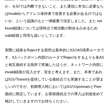
か、をIIJでは判断できないこと、また通信に本当に必要なら
ばinvalidからアドレス保持者で改善する必要があるのではな
いか、という認識のもと一律破棄で決定しました。また not
found経路については現時点で相当数の割合を占めるため
valid経路と同等な扱いとしています。
実際に経路をRejectする箇所は基本的にIIJのAS境界ルータで
す。IIJバックボーン内部のルータでRejectをするよりも各AS
と相互接続する箇所で実施したほうが、ネットワーク内部に
invalid経路が流入せず、安全と考えます。また、本来であれ
ばIIJがTransitを提供している接続点でも実施することが望ま
しいのですが、初期導入時においてはIIJのUpstreamとPeer
接続に限定しています。お客様接続点での導入は別途改めて
検討していきますのでお待ちください。