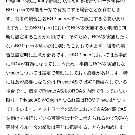
neighborへ設定policyを個別で挿入する場合やルータ全体の
BGP peerで機能を一括で有効にする場合などが存在しま
す。前者の場合は各BGP peerへすべて設定する必要があり
ますが、どのBGP peerにおいてROVを実施するか明確に判
断し設定することが可能です。そのため、ROVを実施したく
ないBGP peerを明示的に別けることもできます。後者の場
合は設定時に注意が必要です。eBGP peerにおいては基本的
にROVが有効になってしまうため、事前にROVを実施しな
いpeerについては設定で無効にしておく必要があります。特
に注意が必要になるのは Private ASで eBGP接続をしている
場合です。個別でPrivate AS用のROAを内部で作っていない
限り、Private AS がOriginとなる経路はROVでinvalidとなっ
てしまいます。ネットワークの設計において自AS内部でAS
を別けて接続している可能性は十分に考えられるのでROVを
実装するルータの挙動は事前に把握することをお勧めしま