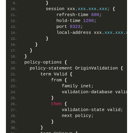
}
        session xxx.
xxx
.
xxx
.
xxx
; 
{
            refresh-time 
600
;
            hold-time 
1200
;
            port 
8323
;
            local-address xxx.
xxx
.
xxx
.
xx
}
}
}
}
policy-options 
{
  policy-statement OriginValidation 
{
      term Valid 
{
          from 
{
              family inet;
              validation-database valid;
}
then
{
              validation-state valid;
              next policy;
}
}