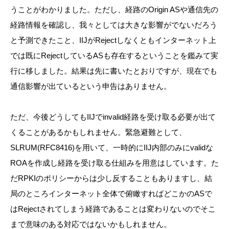
うことがわかりました。ただし、経路のOrigin ASや通信先の
経路情報を確認し、我々としては大きな影響がでないだろう
と予測できたこと、IIJがRejectしなくともインターネット上
では既にRejectしているASも存在するということを鑑みて実
行に移しました。結果は先に書いたとおりですが、現在でも
通信影響が出ているという申告はありません。
ただ、今後どうしてもIIJでinvalid経路を受け取る必要が出て
くることがあるかもしれません。緊急避難として、
SLRUM(RFC8416)を用いて、一時的にIIJ内部のみにvalidな
ROAを作成し経路を受け取る仕組みを用意はしています。た
だRPKIのポリシーからは少し反することもありますし、結
局のところインターネット全体で俯瞰すればどこかのASで
はRejectされてしまう経路であることは変わりないのでそこ
まで意味のある対応ではないかもしれません。