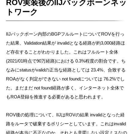
ROV実装後のIIJバックボーンネッ
トワーク
IIJバックボーン内部のBGPフルルートについてROVを行っ
た結果、Validation結果が invalidとなる経路が約3,000経路ほ
ど存在することがわかりました。これはフルルート全体
(2021/01時点で90万経路)における 0.3%程度の割合です。ち
なみにstatusがvalidの正当な経路としては 23.4%、合致する
ROAがなく判定ができない not foundについては 76.2%でし
た。まだまだ not found経路が多く、インターネット全体で
もROA登録を推進する必要があると思われます。
ROV後の処理について、IIJはROVの結果 invalidとなった経
路をルータで破棄するポリシーとしています。これはinvalid
経路が本当に不正なのか、それとも意図しない設定ミスなの