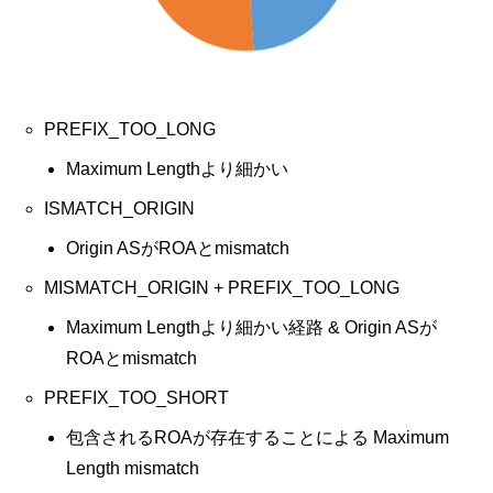
PREFIX_TOO_LONG
Maximum Lengthより細かい
ISMATCH_ORIGIN
Origin ASがROAとmismatch
MISMATCH_ORIGIN + PREFIX_TOO_LONG
Maximum Lengthより細かい経路 & Origin ASが
ROAとmismatch
PREFIX_TOO_SHORT
包含されるROAが存在することによる Maximum
Length mismatch