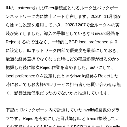
IIJのUpstreamおよびPeer接続点となるルータはバックボー
ンネットワーク内に数十ノード存在します。2020年11月頃か
ら徐々に設定を適用していき、2020/12/07で全ルータへの実
装が完了しました。導入の手順としていきなりinvalid経路を
Rejectするのではなく、一時的にBGP local preference を 0
に設定し、IIJネットワーク内部で優先度を最低にしておき、
最適な経路選択でなくなった時にどの程度影響が出るのかを
把握した後に順次Reject作業を進めました。幸いにして、
local preference 0 を設定したときやinvalid経路をRejectした
時においてもお客様やIIJサービス担当者から問い合わせは無
く、影響は最低限だったのでないかと推測しています。
下記はIIJバックボーン内で計測していたinvalid経路数のグラ
フです。Rejectを有効にした日以降はIIJとTransit接続してい
るお客様においてもIIJから受け取るBGPフルルートでinvalid