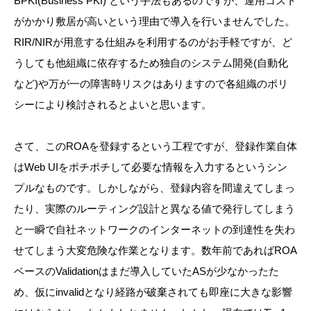
BPKI(Business PKI) という手法もあるのですが、運用コスト
がかかり敷居が高いという理由で導入を行いませんでした。
RIR/NIRが用意する仕組みを利用するのがお手軽ですが、ど
うしても他組織に依存するため独自のシステム開発(自動化
など)や万が一の障害時リスクはありますので各組織のポリ
シーにより検討されるとよいと思います。
さて、このROAを登録するという工程ですが、登録作業自体
はWeb UIをポチポチして必要な情報を入力するというシン
プルなものです。しかしながら、登録内容を間違えてしまっ
たり、実際のルーティング設計と異なる値で発行してしまう
と一瞬で自社ネットワークのインターネットの到達性を失わ
せてしまう大変危険な作業となります。数年前であればROA
ベースのValidationはまだ導入していたASが少なかったた
め、仮にinvalidとなり経路が破棄されても即座に大きな影響