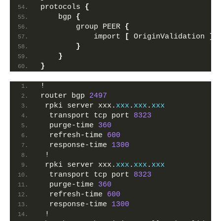
protocols 
{
    bgp 
{
        group PEER 
{
            import 
[
 OriginValidation 
]
;
}
}
}
!
router bgp 
2497
 rpki server xxx.
xxx
.
xxx
.
xxx
  transport tcp port 
8323
  purge-time 
360
  refresh-time 
600
  response-time 
1300
 !
 rpki server xxx.
xxx
.
xxx
.
xxx
  transport tcp port 
8323
  purge-time 
360
  refresh-time 
600
  response-time 
1300
 !