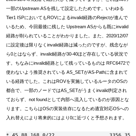
一部のUpstream ASを残して設定したためです。いわゆる
Tier1 ISPにおいてもROVによるinvalid経路のRejectが進んで
いるため、今回最後に残した Upstream ASからも既にinvalid
経路が削られていることがわかりました。また、2020/12/07
に設定後は限りなくinvalid経路は減ったのですが、残念なが
ら0とはならず、invalid経路が30-40ほど存在している状況で
す。ちなみにinvalid経路として残っているものは RFC6472で
使わないよう推奨されている AS_SETがAS-Pathに含まれて
いる経路でした。これはROVを実施しているルータのOSの
都合で、一部のノードではAS_SETがうまくinvalid判定され
ておらず、not foundとして内部へ流入しているのが原因とな
ります。こちらはOSの実装依存になるため適宜対応OSへの
入れ替えにより将来的にはより0に近づくと予想されます。
* 45.88.168.0/22                  3356 3591