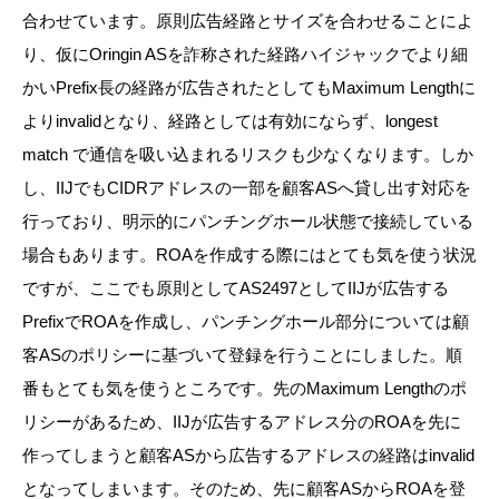
合わせています。原則広告経路とサイズを合わせることによ
り、仮にOringin ASを詐称された経路ハイジャックでより細
かいPrefix長の経路が広告されたとしてもMaximum Lengthに
よりinvalidとなり、経路としては有効にならず、longest
match で通信を吸い込まれるリスクも少なくなります。しか
し、IIJでもCIDRアドレスの一部を顧客ASへ貸し出す対応を
行っており、明示的にパンチングホール状態で接続している
場合もあります。ROAを作成する際にはとても気を使う状況
ですが、ここでも原則としてAS2497としてIIJが広告する
PrefixでROAを作成し、パンチングホール部分については顧
客ASのポリシーに基づいて登録を行うことにしました。順
番もとても気を使うところです。先のMaximum Lengthのポ
リシーがあるため、IIJが広告するアドレス分のROAを先に
作ってしまうと顧客ASから広告するアドレスの経路はinvalid
となってしまいます。そのため、先に顧客ASからROAを登