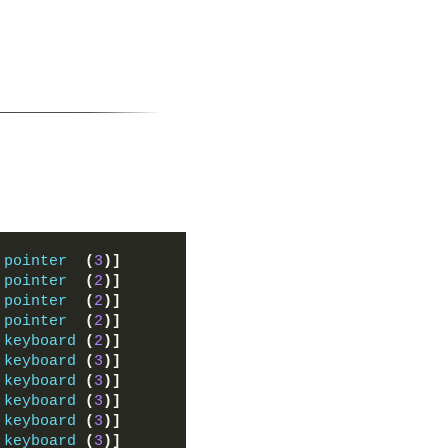
 
pointer
(
3
)]
 
pointer
(
2
)]
 
pointer
(
2
)]
 
pointer
(
2
)]
 
keyboard
(
2
)]
 
keyboard
(
3
)]
 
keyboard
(
3
)]
 
keyboard
(
3
)]
 
keyboard
(
3
)]
 
keyboard
(
3
)]