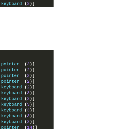
 
keyboard
(
3
)]
 
pointer
(
3
)]
 
pointer
(
2
)]
 
pointer
(
2
)]
 
pointer
(
2
)]
 
keyboard
(
2
)]
 
keyboard
(
3
)]
 
keyboard
(
3
)]
 
keyboard
(
3
)]
 
keyboard
(
3
)]
 
keyboard
(
3
)]
 
keyboard
(
3
)]
 
pointer
(
14
)]