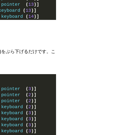
 
pointer
(
13
)]
keyboard
(
13
)]
 
keyboard
(
14
)]
10)をぶら下げるだけです。こ
 
pointer
(
3
)]
 
pointer
(
2
)]
 
pointer
(
2
)]
 
keyboard
(
2
)]
 
keyboard
(
3
)]
 
keyboard
(
3
)]
 
keyboard
(
3
)]
 
keyboard
(
3
)]