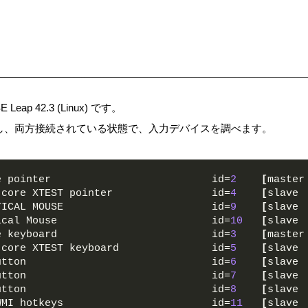
eap 42.3 (Linux) です。
達し、両方接続されている状態で、入力デバイスを調べます。
e pointer                          id=
2
[
master
 core XTEST pointer                id=
4
[
slave 
TICAL MOUSE                        id=
9
[
slave 
ical Mouse                         id=
10
[
slave 
e keyboard                         id=
3
[
master
 core XTEST keyboard               id=
5
[
slave 
utton                              id=
6
[
slave 
utton                              id=
7
[
slave 
utton                              id=
8
[
slave 
WMI hotkeys                        id=
11
[
slave 