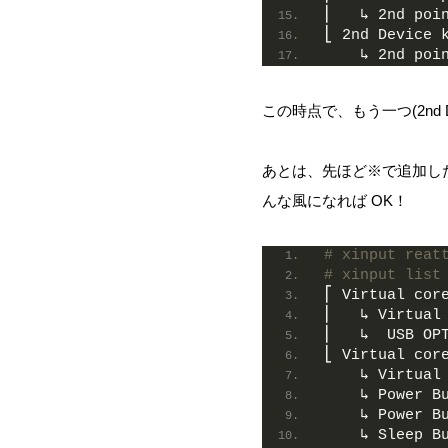
⎜   ↳ 2nd poi
⎣ 2nd Device 
    ↳ 2nd poi
この時点で、もう一つ(2nd 
あとは、先ほど※で追加した 2
んな風になれば OK！
# xinput reat
# xinput list
⎡ Virtual cor
⎜   ↳ Virtual
⎜   ↳  USB OP
⎣ Virtual cor
    ↳ Virtual
    ↳ Power B
    ↳ Power B
    ↳ Sleep B