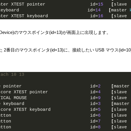
nter XTEST pointer                 id=
15
[
slave 
keyboard                          id=
14
[
master 
nter XTEST keyboard                id=
16
[
slave 
Device)のマウスポインタ(id=13)が画面上に出現します。
番目のマウスポインタ(id=13)に、接続したい USB マウス(id=
tach 10 13
e pointer                          id=
2
[
master
 core XTEST pointer                id=
4
[
slave 
TICAL MOUSE                        id=
9
[
slave 
e keyboard                         id=
3
[
master
 core XTEST keyboard               id=
5
[
slave 
utton                              id=
6
[
slave 
utton                              id=
7
[
slave 
utton                              id=
8
[
slave 