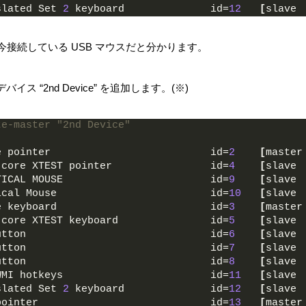
slated Set 
2
 keyboard              id=
12
[
slave 
0 が、今接続している USB マウスだと分かります。
 “2nd Device” を追加します。(※)
te-master "2nd Device"
e pointer                          id=
2
[
master
 core XTEST pointer                id=
4
[
slave 
TICAL MOUSE                        id=
9
[
slave 
ical Mouse                         id=
10
[
slave 
e keyboard                         id=
3
[
master
 core XTEST keyboard               id=
5
[
slave 
utton                              id=
6
[
slave 
utton                              id=
7
[
slave 
utton                              id=
8
[
slave 
WMI hotkeys                        id=
11
[
slave 
slated Set 
2
 keyboard              id=
12
[
slave 
pointer                            id=
13
[
master