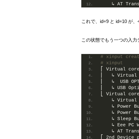
    ↳ AT Tran
これで、id=9 と id=1
この状態でもう一つの入力デバイス
# xinput crea
# xinput
⎡ Virtual cor
⎜   ↳ Virtual
⎜   ↳  USB OP
⎜   ↳ USB Opt
⎣ Virtual cor
    ↳ Virtual
    ↳ Power B
    ↳ Power B
    ↳ Sleep B
    ↳ Eee PC 
    ↳ AT Tran
⎡ 2nd Device 