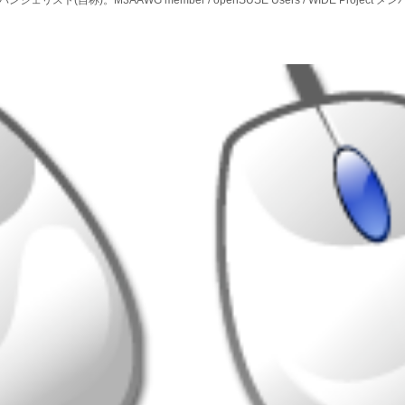
エバンジェリスト(自称)。M3AAWG member / openSUSE Users / WIDE Pro