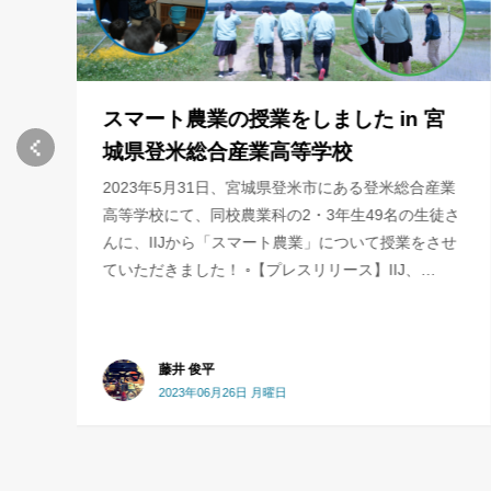
Maker Faire Tokyo 2019 準備レポー
ト（1）IIJ出展作品「農業×IoT」「音
楽×IoT」の紹介
業
さ
こんにちは、mari-mです。イベントの準備に追われ
せ
る日々を過ごしています。 前回の『DIYの祭典
「Maker Faire Tokyo 2019」（8/3,4 開催）にIIJが
初出展します』に続き、今…
mari-m
2019年07月17日 水曜日