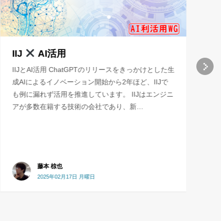
文字起こしAI Whisperモデルの更なる
活用形 ～ 「負の遺産」とならないた
めに
書き起こしツール「月読」という社内ツール
OpenAI Whisper に追加学習をさせる試みという記
事を書いてから気づけば2年と2か月ちょっとが経過
したようです。 この時作成した社内向け議事書き起
こ…
y-tominaga
2025年03月18日 火曜日