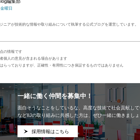
s Blog編集部
日 金曜日
エンジニアが技術的な情報や取り組みについて執筆する公式ブログを運営しています。
点の情報です
者個人の意見が含まれる場合があります
はらっておりますが、正確性・有用性につき保証するものではありません
一緒に働く仲間を募集中！
面白そうなことをしているな、
高度な技術で社会貢献して
などIIJの取り組みに共感した方は、ぜひ一緒に働きましょ
採用情報はこちら