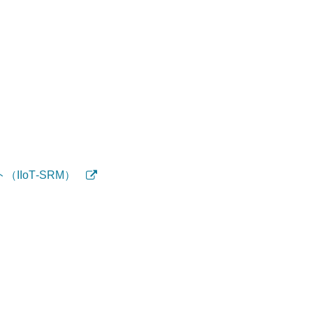
IIoT‑SRM
）