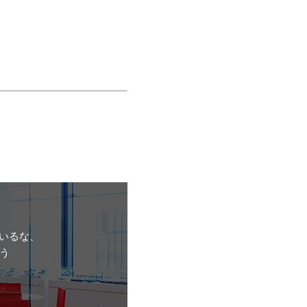
いるな、
う