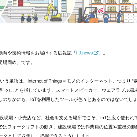
動向や技術情報をお届けする広報誌「
IIJ.news
」。
で足場固め」です
。
という
単語は、
Internet of Things＝モノのインターネット、つまり
“
界” のことを指しています。スマートスピーカー、ウェアラブル端
しのなかにも、IoTを利用したツールが色々とあるのではないでし
建設現場・小売店など、社会を支える場所でこそ、
IoTは広く使われ
ではフォークリフトの動き、建設現場では作業員の位置や重機の動
ータとして収集し、把握できるようにします。