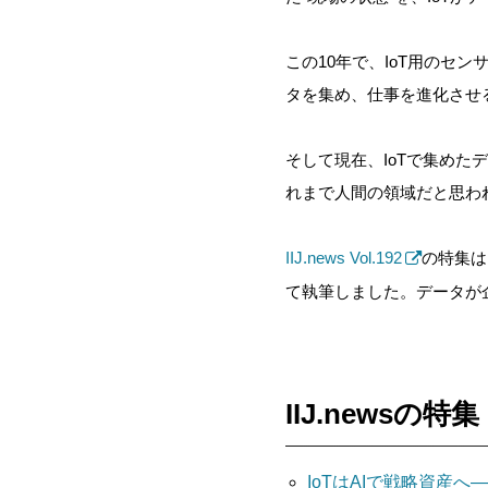
この
10年で、IoT用のセ
タを集め、仕事を進化させ
そして現在、IoTで集めた
れまで人間の領域だと思わ
IIJ.news Vol.192
の特集は
て執筆しました。データが
IIJ.news
IoTはAIで戦略資産