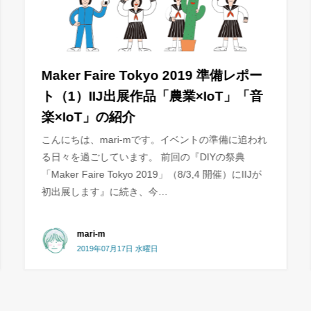
IIJ
AI活用
IIJとAI活用 ChatGPTのリリースをきっかけとした生
成AIによるイノベーション開始から2年ほど、IIJで
も例に漏れず活用を推進しています。 IIJはエンジニ
アが多数在籍する技術の会社であり、新…
藤本 椋也
2025年02月17日 月曜日