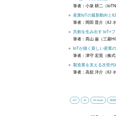
筆者：小泉 耕二（Io
産業
IoTの最新動向とII
筆者：岡田 晋介（II
共創を生み出す
IoT
筆者：髙山 巌（三菱H
IoTが描く新しい産業
筆者：津守 宏晃（株式
製造業を支える次世代
筆者：高舘 洋介（IIJ
IoT
AI
IIJ.news
技術