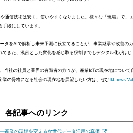
ンサや通信技術は安く
、使いやすくなりました。様々な「現場」で、
る手段にしています。
データをAIで解析し未来予測に役立てることが、事業継承や改善の
れてきた、漠然とした変化を感じ取る役割までもデジタル化がはじ
、当社の社員と業界の有識者の方々が、産業IoTの現在地について
企業の骨格になる社会の現在地を展望したい方は、ぜひ
IIJ.news Vo
の特集 各記事へのリンク
へ――産業の現場を変える次世代データ活用の真価