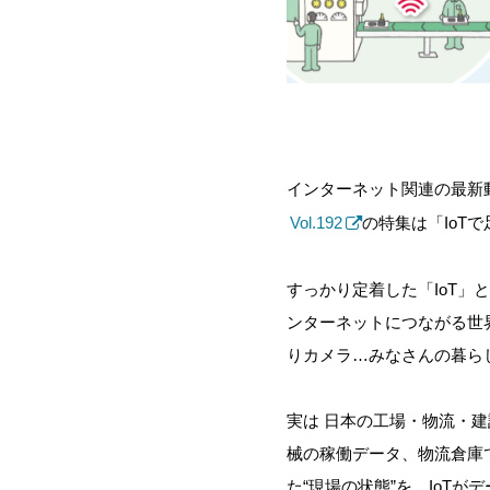
インターネット関連の最新
Vol.19
2
の特集は
「
IoT
すっかり定着した「
IoT」
ンターネットにつながる世
りカメラ…みなさんの暮ら
実は 日本の工場・物流・
械の稼働データ、物流倉庫
た“現場の状態”を
、IoTが
デ