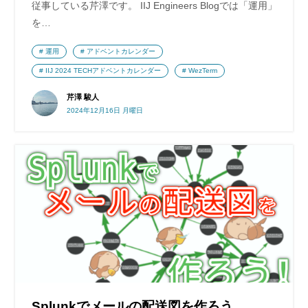
従事している芹澤です。 IIJ Engineers Blogでは「運用」
を…
運用
アドベントカレンダー
IIJ 2024 TECHアドベントカレンダー
WezTerm
芹澤 駿人
2024年12月16日 月曜日
Splunkでメールの配送図を作ろう