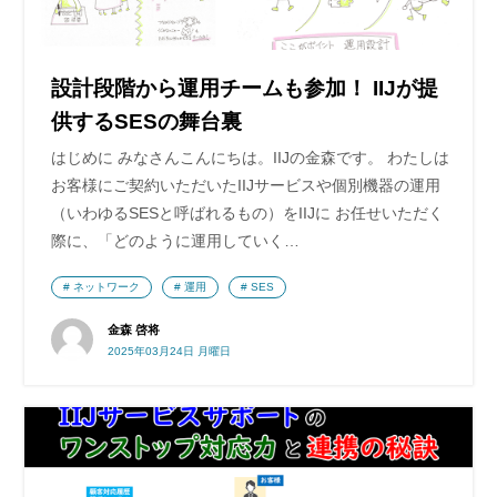
設計段階から運用チームも参加！ IIJが提
供するSESの舞台裏
はじめに みなさんこんにちは。IIJの金森です。 わたしは
お客様にご契約いただいたIIJサービスや個別機器の運用
（いわゆるSESと呼ばれるもの）をIIJに お任せいただく
際に、「どのように運用していく…
ネットワーク
運用
SES
金森 啓将
2025年03月24日 月曜日