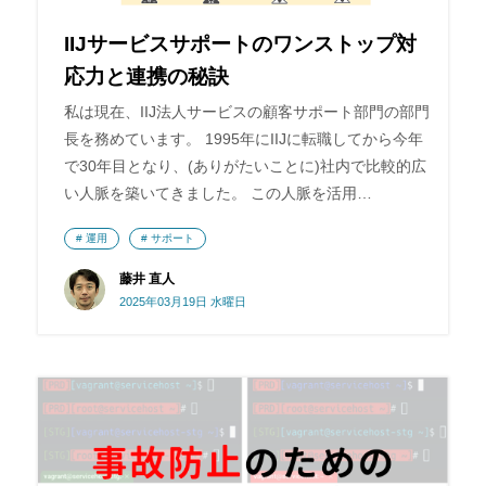
IIJサービスサポートのワンストップ対
応力と連携の秘訣
私は現在、IIJ法人サービスの顧客サポート部門の部門
長を務めています。 1995年にIIJに転職してから今年
で30年目となり、(ありがたいことに)社内で比較的広
い人脈を築いてきました。 この人脈を活用…
運用
サポート
藤井 直人
2025年03月19日 水曜日