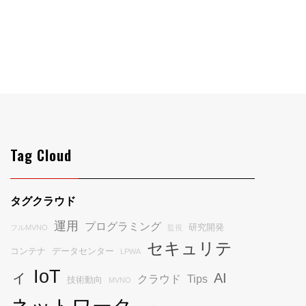
Tag Cloud
タグクラウド
運用
プログラミング
研究開発
フルMVNO
監視
セキュリテ
コンテナ
データセンター
LPWA
IoT
ィ
AI
クラウド
Tips
技術動向
MVNO