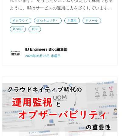
れています。 そうしたシステムが安定して稼働できる
ように、IIJはサービスの運用に力を尽くしています…
クラウド
セキュリティ
運用
メール
SOC
SI
IIJ Engineers Blog編集部
2025年08月13日 水曜日