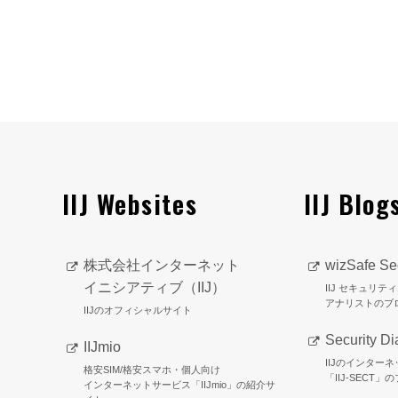
IIJ Websites
IIJ Blog
株式会社インターネット
wizSafe Sec
イニシアティブ（IIJ）
IIJ セキュリ
アナリストのブ
IIJのオフィシャルサイト
Security Di
IIJmio
IIJのインター
格安SIM/格安スマホ・個人向け
「IIJ-SECT」
インターネットサービス「IIJmio」の紹介サ