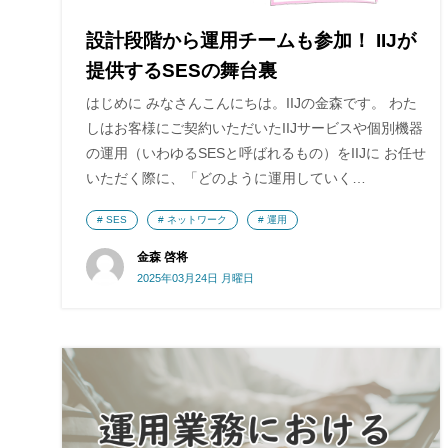
設計段階から運用チームも参加！ IIJが
提供するSESの舞台裏
はじめに みなさんこんにちは。IIJの金森です。 わた
しはお客様にご契約いただいたIIJサービスや個別機器
の運用（いわゆるSESと呼ばれるもの）をIIJに お任せ
いただく際に、「どのように運用していく…
SES
ネットワーク
運用
金森 啓将
2025年03月24日 月曜日