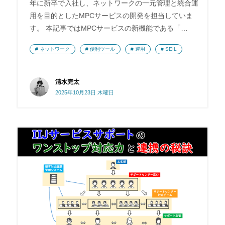
年に新卒で入社し、ネットワークの一元管理と統合運
用を目的としたMPCサービスの開発を担当していま
す。 本記事ではMPCサービスの新機能である「…
ネットワーク
便利ツール
運用
SEIL
清水完太
2025年10月23日 木曜日