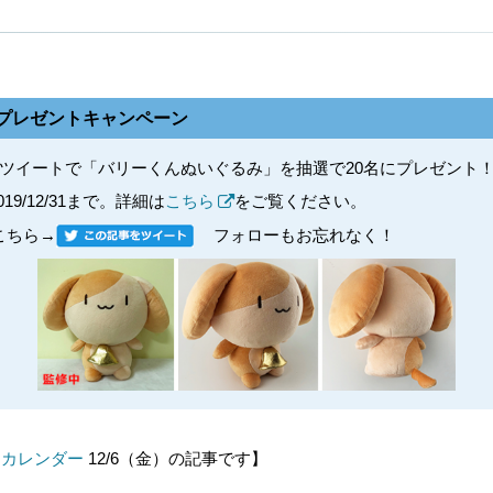
log読者プレゼントキャンペーン
件付きツイートで「バリーくんぬいぐるみ」を抽選で20名にプレゼント
019/12/31まで。詳細は
こちら
をご覧ください。
こちら→
フォローもお忘れなく！
ベントカレンダー
12/6（金）の記事です】