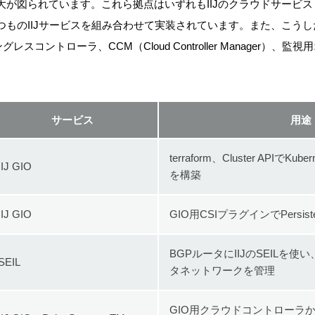
が図られています。これら拠点はいずれもIIJのクラウドサービス（I
つものIIJサービスを組み合わせて実装されています。また、こう
スコントローラ、CCM（Cloud Controller Manager）、監
サービス
用途
terraform、Cluster APIで
IIJ GIO
を構築
IIJ GIO
GIO用CSIプラグインでPersist
BGPルータにIIJのSEILを使い
SEIL
タネットワークを管理
GIO用クラウドコントローラか