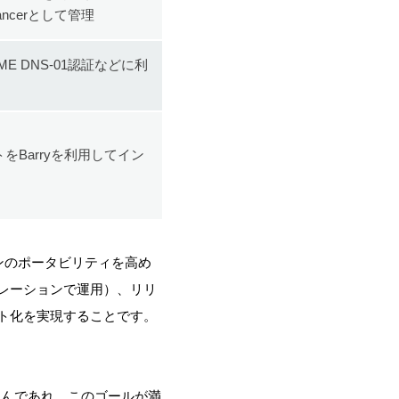
Balancerとして管理
E DNS-01認証などに利
ートをBarryを利用してイン
ンのポータビリティを高め
レーションで運用）、リリ
ト化を実現することです。
なんであれ、このゴールが満