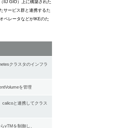
IJ GIO）上に構築された
したサービス群と連携するた
視用オペレータなどがIKEのた
Kubernetesクラスタのインフラ
entVolumeを管理
、calicoと連携してクラス
らvTMを制御し、