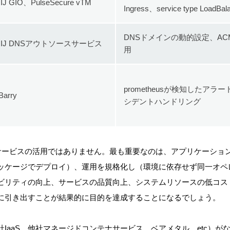
IIJ GIO、PulseSecure vTM
Ingress、service type Load
DNSドメインの動的設定、ACM
IIJ DNSアウトソースサービス
用
prometheusが検知したアラ
Barry
シデントハンドリング
社サービスの活用ではありません。最も重要なのは、アプリケーショ
ッケージでデプロイ）、運用を規格化し（環境に依存せず同一オペ
ビリティの向上、サービスの品質向上、システムリソースの低コス
を最大限に引き出すことが結果的に目的を達成することになるでしょう。
IaaS、他社マネージドコンテナサービス、ベアメタル、etc）が