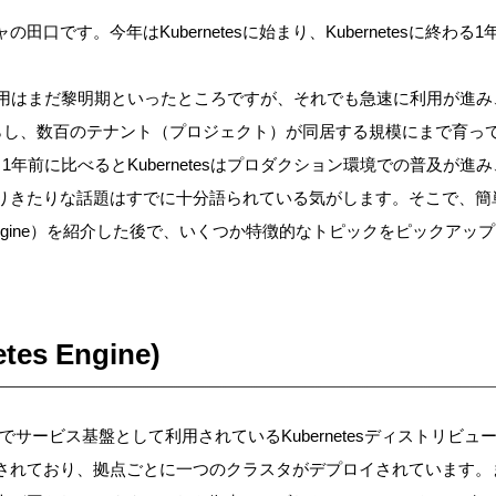
田口です。今年はKubernetesに始まり、Kubernetesに終わ
etesの活用はまだ黎明期といったところですが、それでも急速に利用が
暮らし、数百のテナント（プロジェクト）が同居する規模にまで育っ
1年前に比べるとKubernetesはプロダクション環境での普及が
きたりな話題はすでに十分語られている気がします。そこで、簡単にIIJ
netes Engine）を紹介した後で、いくつか特徴的なトピックをピック
etes Engine)
らIIJでサービス基盤として利用されているKubernetesディストリビ
されており、拠点ごとに一つのクラスタがデプロイされています。