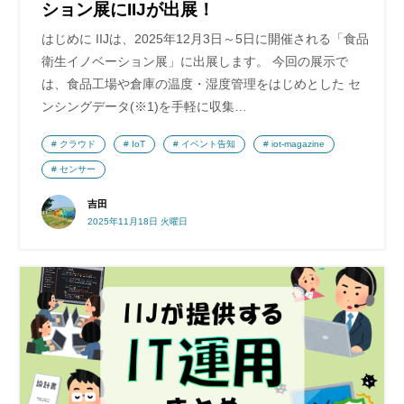
ション展にIIJが出展！
はじめに IIJは、2025年12月3日～5日に開催される「食品
衛生イノベーション展」に出展します。 今回の展示で
は、食品工場や倉庫の温度・湿度管理をはじめとした セ
ンシングデータ(※1)を手軽に収集…
クラウド
IoT
イベント告知
iot-magazine
センサー
吉田
2025年11月18日 火曜日