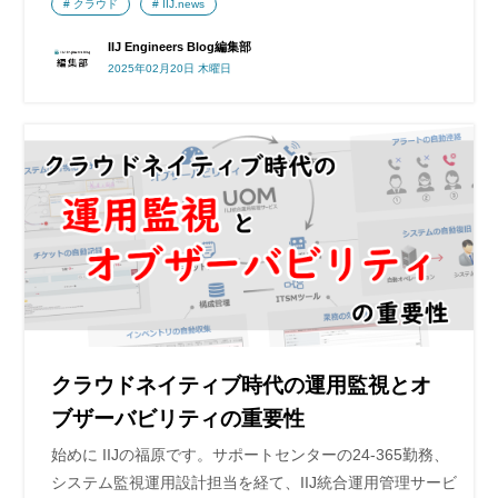
クラウド
IIJ.news
IIJ Engineers Blog編集部
2025年02月20日 木曜日
クラウドネイティブ時代の運用監視とオ
ブザーバビリティの重要性
始めに IIJの福原です。サポートセンターの24-365勤務、
システム監視運用設計担当を経て、IIJ統合運用管理サービ