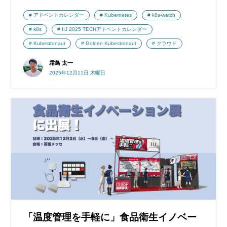
アドベントカレンダー
Kubernetes
k8s-watch
k8s
IIJ 2025 TECHアドベントカレンダー
Kubestronaut
Golden Kubestronaut
クラウド
霜鳥 太一
2025年12月11日 木曜日
「温度管理を手軽に」食品衛生イノベー