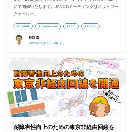
にて開催いたします。JANOGミーティングはネットワー
クオペレー…
Starlink
Starlink mini
USB
USB-C
谷口 崇
2026年02月10日 火曜日
耐障害性向上のための東京非経由回線を