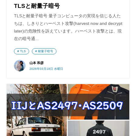
TLSと耐量子暗号
TLSと耐量子暗号 量子コンピュータの実現を信じる人た
ちは、しきりとハーベスト攻撃(harvest now and decrypt
later)の危険性を訴えています。ハーベスト攻撃とは、現
在の暗号通…
TLS
耐量子暗号
山本 和彦
2026年03月18日 水曜日