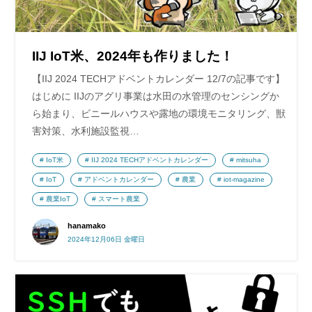
IIJ IoT米、2024年も作りました！
【IIJ 2024 TECHアドベントカレンダー 12/7の記事です】
はじめに IIJのアグリ事業は水田の水管理のセンシングか
ら始まり、ビニールハウスや露地の環境モニタリング、獣
害対策、水利施設監視…
IoT米
IIJ 2024 TECHアドベントカレンダー
mitsuha
IoT
アドベントカレンダー
農業
iot-magazine
農業IoT
スマート農業
hanamako
2024年12月06日 金曜日