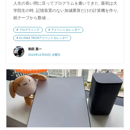
人生の長い間に亘ってプログラムを書いてきた. 最初は大
学院生の時, 記憶装置のない加減乗算だけの計算機を作り,
紙テープから数値…
プログラミング
アドベントカレンダー
IIJ 2024 TECHアドベントカレンダー
和田 英一
2024年12月03日 火曜日