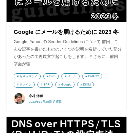
Google にメールを届けるために 2023 冬
Google, Yahoo の Sender Guidelines について 前回、こ
んな記事を書いたもののいくつか説明を端折っていた部分
があったので再度文字起こしをします。 # さらに、前回
字面が強…
セキュリティ
DNS
メール
DMARC
ドメイン
SPF
Google
DKIM
今村 侑輔
2023年12月25日 月曜日