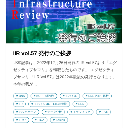
IIR vol.57 発行のご挨拶
※本記事は、2022年12月26日発行のIIR Vol.57より「エグ
ゼクティブサマリ」を転載したものです。 エグゼクティ
ブサマリ 「IIR Vol.57」は2022年最後の発行となります。
本年の我が…
DNS
BGP・経路数
モバイル
DNSクエリ解析
IIR
モバイル 3G、LTEの状況
SDN
バックボーン
データ分析
トラフィック
IPv6
IIR57
ITOA
Splunk