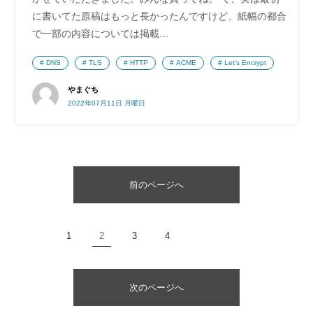
に書いてた原稿はもっと長かったんですけど、紙幅の都合
で一部の内容については掲載…
DNS
TLS
HTTP
ACME
Let's Encrypt
やまぐち
2022年07月11日 月曜日
前のページへ
1
2
3
4
次のページへ