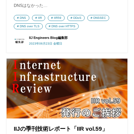
DNSはなかった…
DNS
IIR
IIR59
DDoS
DNSSEC
DNS over TLS
DNS over HTTPS
IIJ Engineers Blog編集部
2023年06月23日 金曜日
IIJの季刊技術レポート「IIR vol.59」