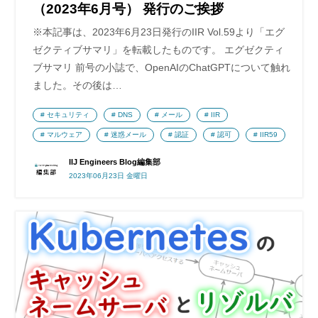
（2023年6月号） 発行のご挨拶
※本記事は、2023年6月23日発行のIIR Vol.59より「エグ
ゼクティブサマリ」を転載したものです。 エグゼクティ
ブサマリ 前号の小誌で、OpenAIのChatGPTについて触れ
ました。その後は…
セキュリティ
DNS
メール
IIR
マルウェア
迷惑メール
認証
認可
IIR59
IIJ Engineers Blog編集部
2023年06月23日 金曜日