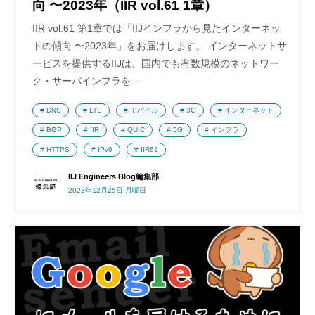
向 〜2023年（IIR vol.61 1章）
IIR vol.61 第1章では「IIJインフラから見たインターネッ
トの傾向 〜2023年」をお届けします。 インターネットサ
ービスを提供するIIJは、国内でも有数規模のネットワー
ク・サーバインフラを…
DNS
LTE
モバイル
3G
インターネット
BGP
IIR
QUIC
5G
インフラ
HTTPS
IPv6
IIR61
IIJ Engineers Blog編集部
2023年12月25日 月曜日