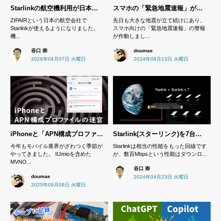
Starlinkの航空機利用が日本でも可能になったのでいろいろ調べました
スマホの「緊急地震速報」が鳴ったり鳴らなかったりするわけ
ZIPAIRという日本の航空会社で
先日も大きな地震が立て続けにあり、
Starlinkが使えるようになりました。
スマホ向けの「緊急地震速報」の警報
機...
が作動しまし...
谷口 崇
doumae
2026年04月07日 火曜日
2024年08月13日 火曜日
iPhoneと「APN構成プロファイル」の迷宮
Starlink(スターリンク)を7台束ねたら速度が上がるのか？確認しました！
今年もモバイル業界がざわつく季節が
Starlinkは相当の性能をもった回線です
やってきました。 IIJmioを含めた
が、数百Mbpsという性能はダウンロ...
MVNO...
谷口 崇
doumae
2024年04月23日 火曜日
2025年09月09日 火曜日