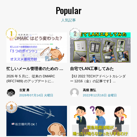
Popular
人気記事
忙しいメール管理者のための RFC7489 から見直すべき「3 つのポイント」とオススメ運用方針 ── RFC9989 で DMARC はどう変わった?
自宅でLAN工事してみた
2026 年 5 月に、従来の DMARC
【IIJ 2022 TECHアドベントカレンダ
(RFC7489) のアップデートに...
ー 12/16（金）の記事です】...
古賀 勇
高畑 雅弘
2026年07月14日 火曜日
2022年12月16日 金曜日