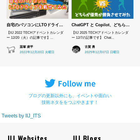
自宅のパソコンにLTOドライブを載せてみた
ChatGPT と Copilot、どちらが優秀か勝負させてみた
【IIJ 2022 TECHアドベントカレンダ
【IIJ 2025 TECHアドベントカレンダ
ー 12/20（火）の記事です】...
ー 12/7の記事です】 Chat...
韮塚 凌平
古賀 勇
2022年12月20日 火曜日
2025年12月07日 日曜日
ブログの更新以外にも、イベントや面白い
技術ネタををつぶやきます！
Tweets by IIJ_ITS
IIJ Websites
IIJ Blogs