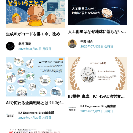
人工衛星はなぜ地球に落ちないのか- 人工衛星としてのStarlinkを知る
生成AIがコードを書く今、改めて考えたい「ソフトウェアを作る」ということ
中野 雄介
北河 直樹
2026年07月31日 金曜日
2026年08月03日 月曜日
IIJ桃井 康成、ICT-ISAC功労賞を受賞
AIで変わる企業戦略とは？IIJが考えるAIネイティブ企業への道
IIJ Engineers Blog編集部
2026年07月21日 火曜日
IIJ Engineers Blog編集部
2026年07月30日 木曜日